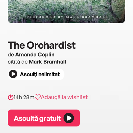
The Orchardist
de
Amanda Coplin
citită de
Mark Bramhall
Asculți nelimitat
14h 28m
Adaugă la wishlist
Ascultă gratuit