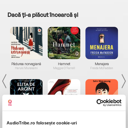
Dacă ți-a plăcut încearcă și
a...
Pădurea norvegiană
Hamnet
Menajera
I
Haruki Murakami
Maggie O'Farrell
Freida McFadden
Elita de Argint (Elita
Diavolul se îmbracă de
Migdală
de...
la...
Dani Francis
Lauren Weisberger
Sohn Won-pyung
AudioTribe.ro folosește cookie-uri