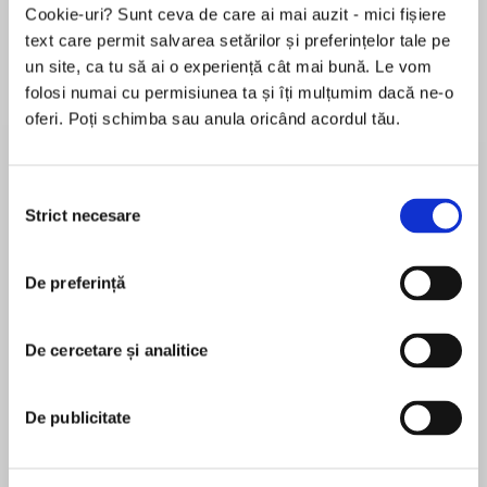
Cookie-uri? Sunt ceva de care ai mai auzit - mici fișiere
text care permit salvarea setărilor și preferințelor tale pe
un site, ca tu să ai o experiență cât mai bună. Le vom
Despre
carte
folosi numai cu permisiunea ta și îți mulțumim dacă ne-o
oferi. Poți schimba sau anula oricând acordul tău.
“[A] mysterious, compelling, elemental
novel….In The Orchardist, Amanda Coplin
shows us what’s unknowable.”
Selecția
—Bonnie Jo Campbell, author of National Book
Strict necesare
consimțământului
Award finalist, American Salvage
MAI MULT
De preferință
În acest moment nu există recenzii
“Within this world are compelling characters
pentru această carte
and their equally compelling stories. The
Orchardist is an outstanding debut.”
De cercetare și analitice
Amanda Coplin
—Ron Rash, New York Times bestselling author
of Serena and The Cove
Amanda Coplin was born in Wenatchee,
De publicitate
Washington. She received her BA from the
“Coplin is a masterful writer, the teller of an
University of Oregon and MFA from the University
epic, unvarnished tale that sits comfortably