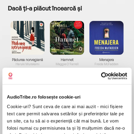
Dacă ți-a plăcut încearcă și
a...
Pădurea norvegiană
Hamnet
Menajera
I
Haruki Murakami
Maggie O'Farrell
Freida McFadden
AudioTribe.ro folosește cookie-uri
Cookie-uri? Sunt ceva de care ai mai auzit - mici fișiere
text care permit salvarea setărilor și preferințelor tale pe
Elita de Argint (Elita
Diavolul se îmbracă de
Migdală
de...
la...
Dani Francis
Lauren Weisberger
Sohn Won-pyung
un site, ca tu să ai o experiență cât mai bună. Le vom
folosi numai cu permisiunea ta și îți mulțumim dacă ne-o