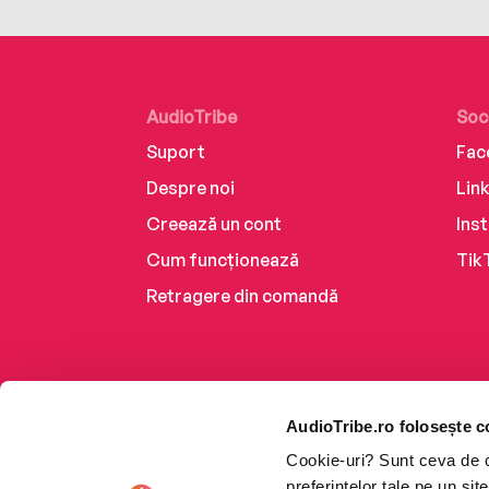
AudioTribe
Soc
Suport
Fac
Despre noi
Lin
Creează un cont
Ins
Cum funcționează
Tik
Retragere din comandă
AudioTribe.ro folosește c
Cookie-uri? Sunt ceva de ca
preferințelor tale pe un si