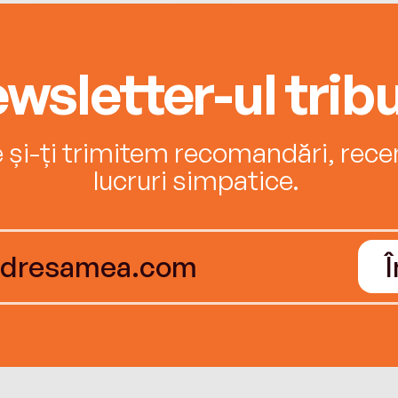
wsletter-ul tribu
e și-ți trimitem recomandări, recenz
lucruri simpatice.