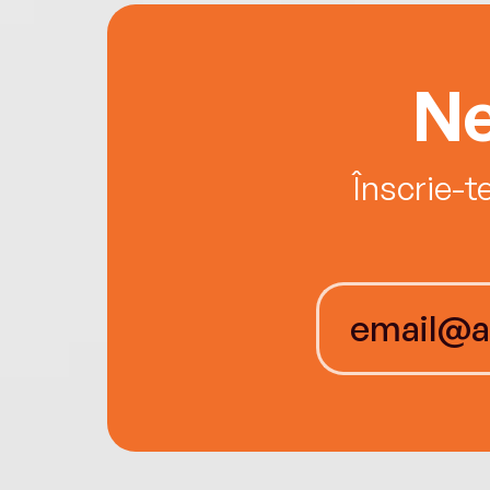
Ne
Înscrie-t