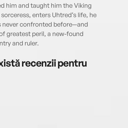
ed him and taught him the Viking
sorceress, enters Uhtred’s life, he
e’s never confronted before—and
f greatest peril, a new-found
ntry and ruler.
istă recenzii pentru