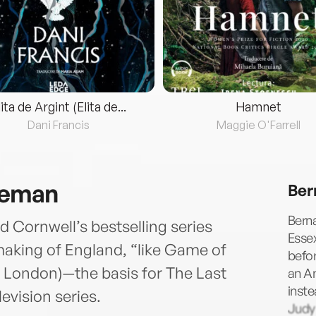
lita de Argint (Elita de...
Hamnet
Dani Francis
Maggie O'Farrell
seman
Ber
Berna
 Cornwell’s bestselling series
Essex
making of England, “like Game of
befor
, London)—the basis for The Last
an A
inste
evision series.
Judy