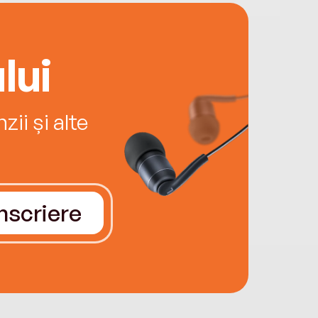
lui
ii și alte
Înscriere