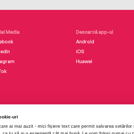
ial Media
Descarcă app-ul
ebook
Android
kedIn
iOS
tagram
Huawei
Tok
ookie-uri
re ai mai auzit - mici fișiere text care permit salvarea setărilor 
te, ca tu să ai o experiență cât mai bună. Le vom folosi numai cu