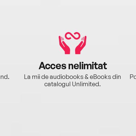
Acces nelimitat
ând.
La mii de audiobooks & eBooks din
Po
catalogul Unlimited.