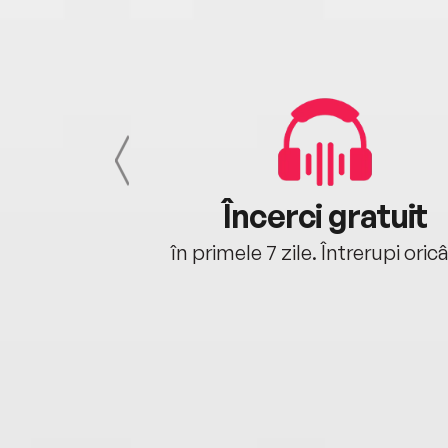
cu tine
Încerci gratuit
oriunde ești.
în primele 7 zile. Întrerupi oric