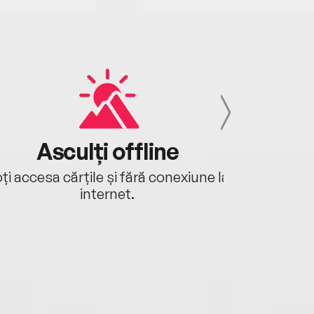
Asculți offline
Aj
ți accesa cărțile și fără conexiune la
Ascultă a
internet.