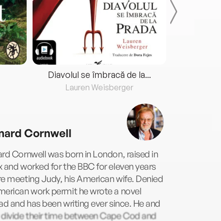
Diavolul se îmbracă de la...
Lauren Weisberger
Fre
nard Cornwell
rd Cornwell was born in London, raised in
 and worked for the BBC for eleven years
e meeting Judy, his American wife. Denied
merican work permit he wrote a novel
ad and has been writing ever since. He and
 divide their time between Cape Cod and