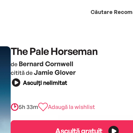
Căutare
Recom
The Pale Horseman
Bernard Cornwell
de
Jamie Glover
citită de
Asculți nelimitat
5h 33m
Adaugă la wishlist
Ascultă gratuit