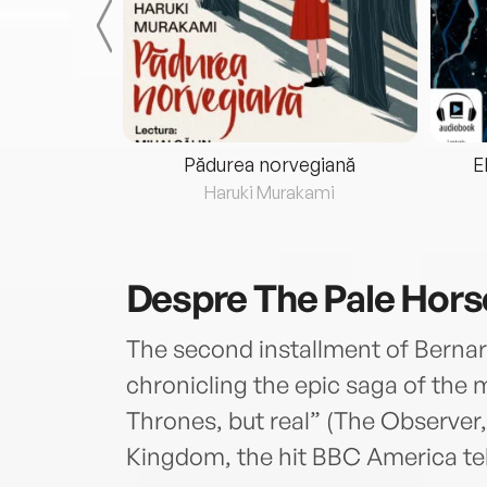
eria...
Pădurea norvegiană
E
ris
Haruki Murakami
Despre
The Pale Hor
The second installment of Bernard
chronicling the epic saga of the 
Thrones, but real” (The Observer
Kingdom, the hit BBC America tel