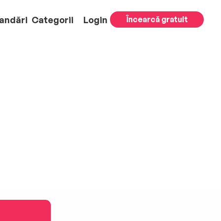
andări
Categorii
Login
Încearcă gratuit