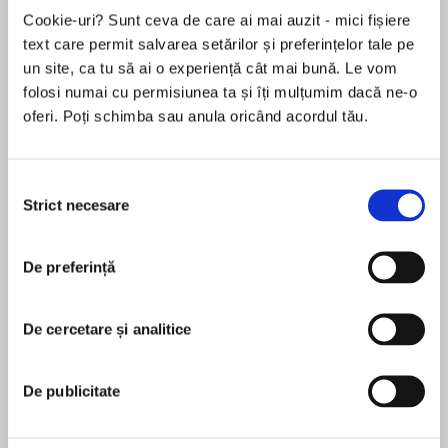
Elita de Argint (Elita
Diavolul se îmbracă de
Migdală
Cookie-uri? Sunt ceva de care ai mai auzit - mici fișiere
de...
la...
Dani Francis
Lauren Weisberger
Sohn Won-pyung
text care permit salvarea setărilor și preferințelor tale pe
un site, ca tu să ai o experiență cât mai bună. Le vom
folosi numai cu permisiunea ta și îți mulțumim dacă ne-o
oferi. Poți schimba sau anula oricând acordul tău.
Despre
carte
A revolutionary new parenting method by the
Selecția
New York Times bestselling author of The
Strict necesare
consimțământului
Conscious Parent and The Awakened Family.
Every parent is capable of raising happy,
De preferință
MAI MULT
healthy, and emotionally grounded children.
Recenzii
Despite this, too many of us struggle along the
De cercetare și analitice
journey. From the fast-changing realities of
social media to the fear that permeates our
It was an amazing journey towards
culture, to the generational expectations that
De publicitate
consciousness!
are unconsciously placed on children, the
pressures on parents and children have reached