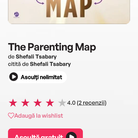
The Parenting Map
de
Shefali Tsabary
citită de
Shefali Tsabary
Asculți nelimitat
4.0
(2 recenzii)
Adaugă la wishlist
Ascultă gratuit