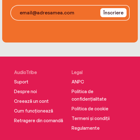
illuminating client stories, and detailed
Înscriere
practices, The Parenting Map is that evidenced
based, solution-oriented manual that every
parent has been searching for and the one that
we all wish our parents had.
Supplemental enhancement PDF accompanies
the audiobook.
AudioTribe
Legal
Suport
ANPC
Despre noi
Politica de
confidențialitate
Creează un cont
Politica de cookie
Cum funcționează
Termeni și condiții
Retragere din comandă
Regulamente