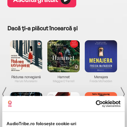
Dacă ți-a plăcut încearcă și
a...
Pădurea norvegiană
Hamnet
Menajera
I
Haruki Murakami
Maggie O'Farrell
Freida McFadden
AudioTribe.ro folosește cookie-uri