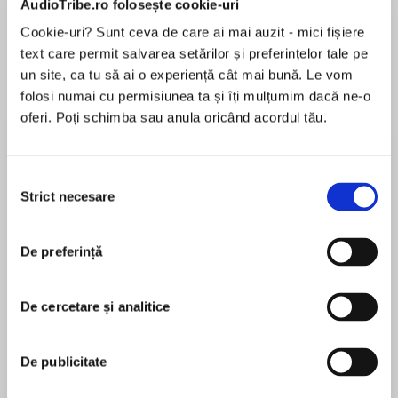
AudioTribe.ro folosește cookie-uri
Cookie-uri? Sunt ceva de care ai mai auzit - mici fișiere
text care permit salvarea setărilor și preferințelor tale pe
Despre
carte
un site, ca tu să ai o experiență cât mai bună. Le vom
folosi numai cu permisiunea ta și îți mulțumim dacă ne-o
'OMG… What A Read!!!!' NetGalley reviewer
oferi. Poți schimba sau anula oricând acordul tău.
⭐⭐⭐⭐⭐
Selecția
Strict necesare
consimțământului
MAI MULT
THEIR PERFECT HOME – OR THEIR WORST
În acest moment nu există recenzii
NIGHTMARE?
De preferință
pentru această carte
De cercetare și analitice
A FRESH START
R.P. Bolton
Ellie knows she has found her dream home –
De publicitate
number six Moss Lane. The place she and Tom
R.P. Bolton lives in Manchester with her partner,
can settle down, raise their new baby and start
son and three lively rescue dogs. When she’s not