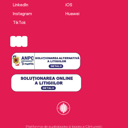
LinkedIn
iOS
Instagram
Huawei
TikTok
Platforma de audiobooks și books a Cărturești.