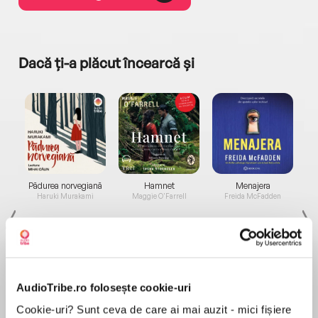
Dacă ți-a plăcut încearcă și
a...
Pădurea norvegiană
Hamnet
Menajera
I
Haruki Murakami
Maggie O'Farrell
Freida McFadden
AudioTribe.ro folosește cookie-uri
Cookie-uri? Sunt ceva de care ai mai auzit - mici fișiere
Elita de Argint (Elita
Diavolul se îmbracă de
Migdală