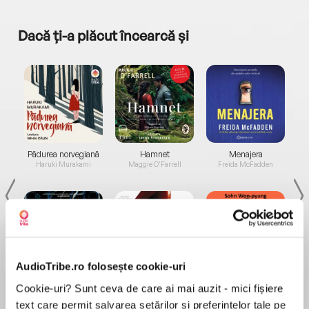
Dacă ți-a plăcut încearcă și
a...
Pădurea norvegiană
Hamnet
Menajera
I
Haruki Murakami
Maggie O'Farrell
Freida McFadden
AudioTribe.ro folosește cookie-uri
Elita de Argint (Elita
Diavolul se îmbracă de
Migdală
Cookie-uri? Sunt ceva de care ai mai auzit - mici fișiere
de...
la...
Dani Francis
Lauren Weisberger
Sohn Won-pyung
text care permit salvarea setărilor și preferințelor tale pe