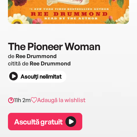
The Pioneer Woman
de
Ree Drummond
citită de
Ree Drummond
Asculți nelimitat
11h 2m
Adaugă la wishlist
Ascultă gratuit