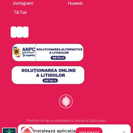
Instagram
Huawei
TikTok
Platforma de audiobooks și books a Cărturești.
Instalează aplicația
✕
Instalează