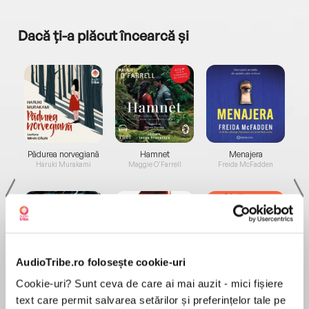
Dacă ți-a plăcut încearcă și
a...
Pădurea norvegiană
Hamnet
Menajera
I
Haruki Murakami
Maggie O'Farrell
Freida McFadden
AudioTribe.ro folosește cookie-uri
Elita de Argint (Elita
Diavolul se îmbracă de
Migdală
Cookie-uri? Sunt ceva de care ai mai auzit - mici fișiere
de...
la...
Dani Francis
Lauren Weisberger
Sohn Won-pyung
text care permit salvarea setărilor și preferințelor tale pe