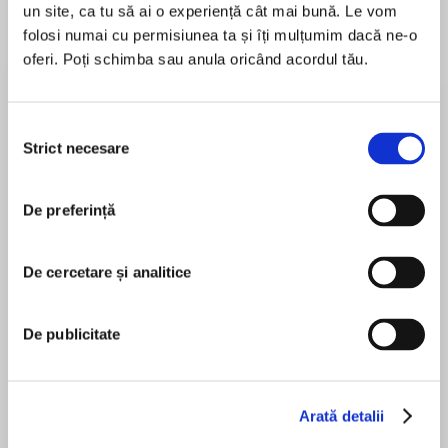
un site, ca tu să ai o experiență cât mai bună. Le vom
folosi numai cu permisiunea ta și îți mulțumim dacă ne-o
oferi. Poți schimba sau anula oricând acordul tău.
Despre
carte
A thriller like you’ve never read one before, from
Selecția
the hottest new voice in Korean fiction
Strict necesare
consimțământului
‘Kill Bill meets Murakami’ D. B. John, author of
De preferință
Star of the North
MAI MULT
În acest moment nu există recenzii
‘A work of literary genius’ Karen Dionne,
De cercetare și analitice
pentru această carte
internationally bestselling author of Home
Un-su Kim
De publicitate
‘I loved it!’ M. W. Craven, author of The Puppet
Show
‘You’ll be laughing out loud every five minutes’
Arthur Lee
Arată detalii
You-jeong Jeong, author of The Good Son