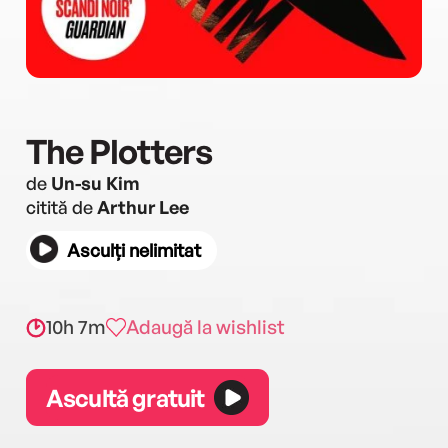
The Plotters
de
Un-su Kim
citită de
Arthur Lee
Asculți nelimitat
10h 7m
Adaugă la wishlist
Ascultă gratuit