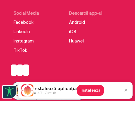
Social Media
Descarcă app-ul
Facebook
Android
LinkedIn
iOS
Instagram
Huawei
TikTok
Instalează aplicația
✕
Instalează
★ 4.7 · Gratuit