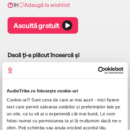
1h
Adaugă la wishlist
Ascultă gratuit
Dacă ți-a plăcut încearcă și
AudioTribe.ro folosește cookie-uri
Cookie-uri? Sunt ceva de care ai mai auzit - mici fișiere
a...
Pădurea norvegiană
Hamnet
Menajera
I
text care permit salvarea setărilor și preferințelor tale pe
Haruki Murakami
Maggie O'Farrell
Freida McFadden
un site, ca tu să ai o experiență cât mai bună. Le vom
folosi numai cu permisiunea ta și îți mulțumim dacă ne-o
oferi. Poți schimba sau anula oricând acordul tău.