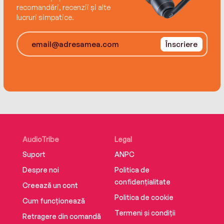
recomandări, recenzii și alte
lucruri simpatice.
Înscriere
AudioTribe
Legal
Suport
ANPC
Despre noi
Politica de
confidențialitate
Creează un cont
Politica de cookie
Cum funcționează
Termeni și condiții
Retragere din comandă