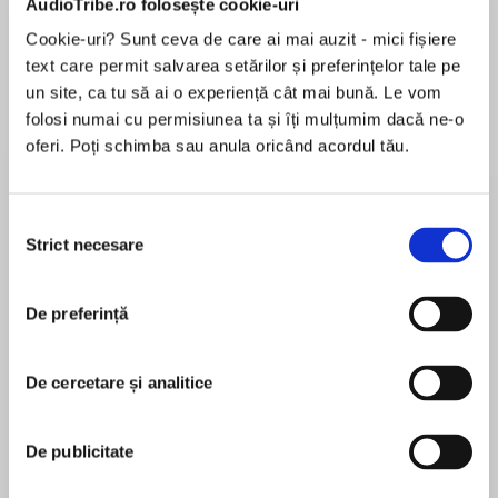
AudioTribe.ro folosește cookie-uri
Cookie-uri? Sunt ceva de care ai mai auzit - mici fișiere
text care permit salvarea setărilor și preferințelor tale pe
un site, ca tu să ai o experiență cât mai bună. Le vom
folosi numai cu permisiunea ta și îți mulțumim dacă ne-o
Elita de Argint (Elita
Diavolul se îmbracă de
Migdală
oferi. Poți schimba sau anula oricând acordul tău.
de...
la...
Dani Francis
Lauren Weisberger
Sohn Won-pyung
Selecția
Strict necesare
consimțământului
Despre
carte
My Last Duchess, How they Brought The Good
De preferință
News from Ghent to Aix 'Childe Rolande to the
Dark Tower Came, Prospice, Soliloquy of the
De cercetare și analitice
Spanish Cloister, Home - Thoughts from
Abroad, The Lost Leader, Porphyria's Lover,
MAI MULT
Memorabilia, Rabbi Ben Ezra, 'The Year at the
De publicitate
În acest moment nu există recenzii
spring', The Bishop Orders His Tomb, Andrea