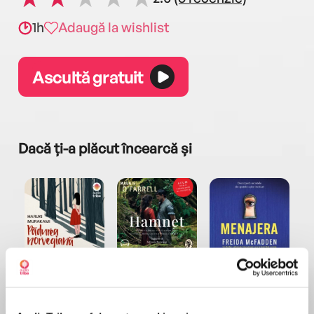
1h
Adaugă la wishlist
Ascultă gratuit
Dacă ți-a plăcut încearcă și
a...
Pădurea norvegiană
Hamnet
Menajera
I
Haruki Murakami
Maggie O'Farrell
Freida McFadden