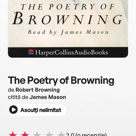
The Poetry of Browning
de
Robert Browning
citită de
James Mason
Asculți nelimitat
2.0
(o recenzie)