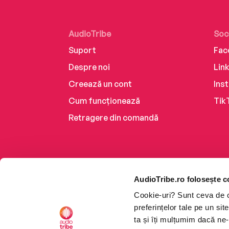
AudioTribe
Soc
Suport
Fac
Despre noi
Lin
Creează un cont
Ins
Cum funcționează
Tik
Retragere din comandă
AudioTribe.ro folosește c
Cookie-uri? Sunt ceva de ca
preferințelor tale pe un si
ta și îți mulțumim dacă ne-