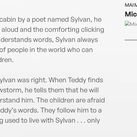
lives
MAI 
Mic
a cabin by a poet named Sylvan, he
 aloud and the comforting clicking
nderstands words, Sylvan always
 of people in the world who can
dren.
ylvan was right. When Teddy finds
storm, he tells them that he will
tand him. The children are afraid
eddy’s words. They follow him to a
used to live with Sylvan . . . only