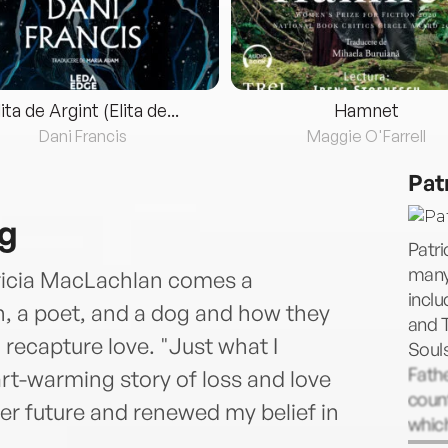
lita de Argint (Elita de...
Hamnet
Dani Francis
Maggie O'Farrell
Pat
og
Patri
many 
icia MacLachlan comes a
inclu
n, a poet, and a dog and how they
and T
 recapture love. "Just what I
Souls
Fathe
art-warming story of loss and love
count
ter future and renewed my belief in
which