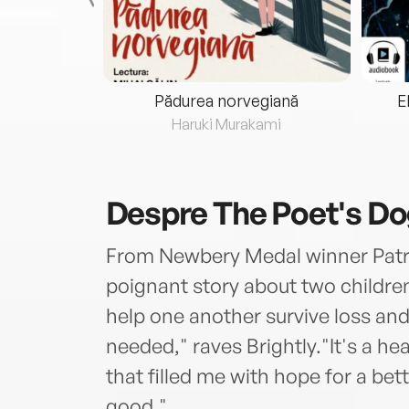
eria...
Pădurea norvegiană
E
ris
Haruki Murakami
Despre
The Poet's D
From Newbery Medal winner Patr
poignant story about two childre
help one another survive loss and
needed," raves Brightly."It's a he
that filled me with hope for a bet
good."