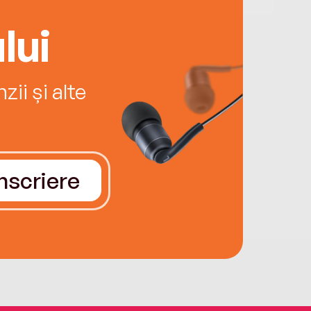
lui
ii și alte
Înscriere