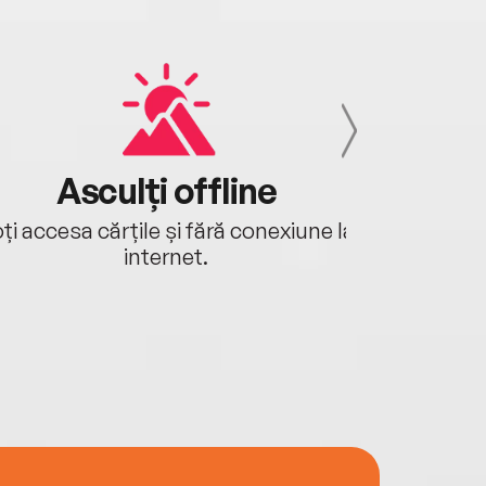
Asculți offline
Aj
ți accesa cărțile și fără conexiune la
Ascultă a
internet.