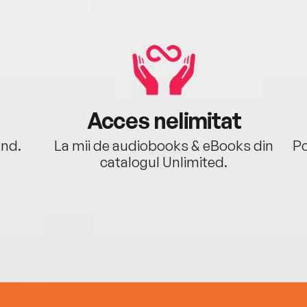
Acces nelimitat
ând.
La mii de audiobooks & eBooks din
Po
catalogul Unlimited.