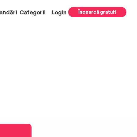
andări
Categorii
Login
Încearcă gratuit