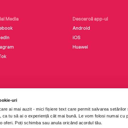
ial Media
Descarcă app-ul
ebook
Android
kedIn
iOS
tagram
Huawei
Tok
ookie-uri
re ai mai auzit - mici fișiere text care permit salvarea setărilor 
te, ca tu să ai o experiență cât mai bună. Le vom folosi numai cu
o oferi. Poți schimba sau anula oricând acordul tău.