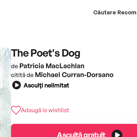
Căutare
Recom
The Poet's Dog
Patricia MacLachlan
de
Michael Curran-Dorsano
citită de
Asculți nelimitat
Adaugă la wishlist
Ascultă gratuit