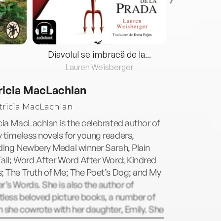
Diavolul se îmbracă de la...
Lauren Weisberger
Fre
ricia MacLachlan
cia MacLachlan is the celebrated author of
timeless novels for young readers,
ding Newbery Medal winner Sarah, Plain
all; Word After Word After Word; Kindred
; The Truth of Me; The Poet’s Dog; and My
r’s Words. She is also the author of
less beloved picture books, a number of
 she cowrote with her daughter, Emily. She