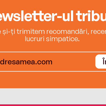
wsletter-ul tribu
e și-ți trimitem recomandări, recenz
lucruri simpatice.