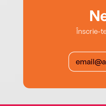
Ne
Înscrie-t