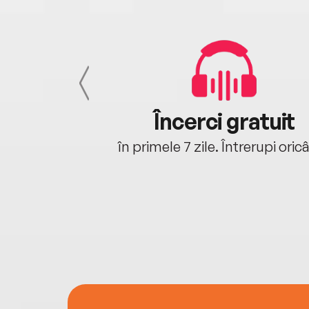
cu tine
Încerci gratuit
oriunde ești.
în primele 7 zile. Întrerupi oric