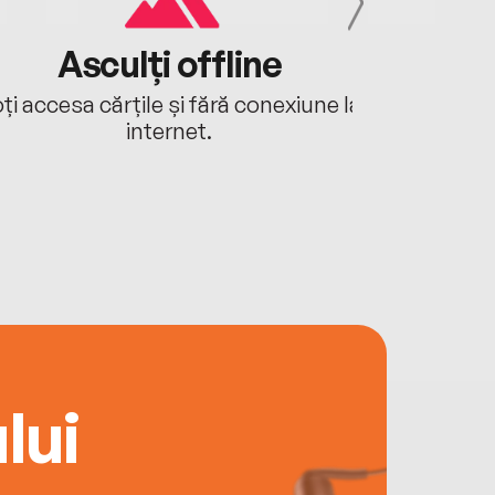
Asculți offline
Aj
ți accesa cărțile și fără conexiune la
Ascultă a
internet.
lui