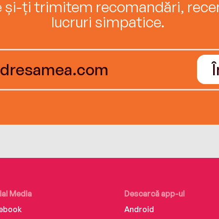
e și-ți trimitem recomandări, recenz
lucruri simpatice.
ial Media
Descarcă app-ul
ebook
Android