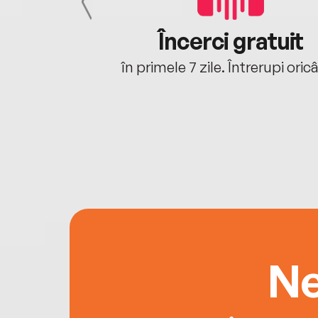
cu tine
Încerci gratuit
oriunde ești.
în primele 7 zile. Întrerupi oric
Ne