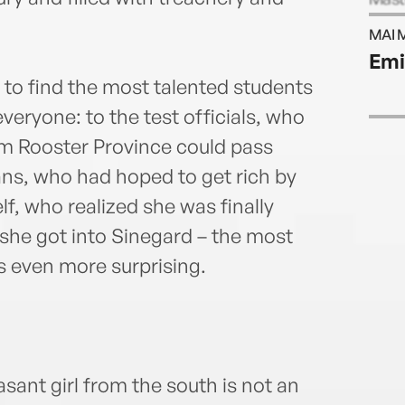
Unive
MAI 
Scien
Emi
Unive
 to find the most talented students
docto
Unive
everyone: to the test officials, who
liter
om Rooster Province could pass
asia
ans, who had hoped to get rich by
lf, who realized she was finally
t she got into Sinegard – the most
as even more surprising.
ant girl from the south is not an