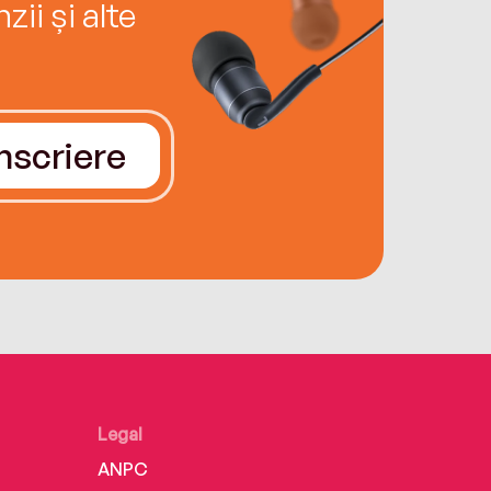
ii și alte
Înscriere
Legal
ANPC