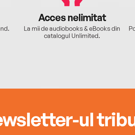
Acces nelimitat
ând.
La mii de audiobooks & eBooks din
Po
catalogul Unlimited.
wsletter-ul tribu