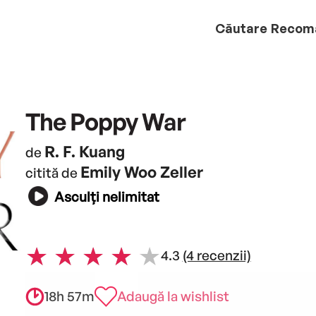
Căutare
Recom
The Poppy War
R. F. Kuang
de
Emily Woo Zeller
citită de
Asculți nelimitat
4.3
(4 recenzii)
18h 57m
Adaugă la wishlist