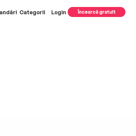
andări
Categorii
Login
Încearcă gratuit