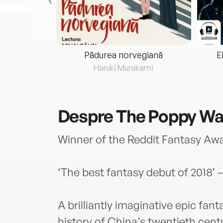
eria...
Pădurea norvegiană
E
ris
Haruki Murakami
Despre
The Poppy Wa
Winner of the Reddit Fantasy Awa
‘The best fantasy debut of 2018’
A brilliantly imaginative epic fan
history of China’s twentieth cent