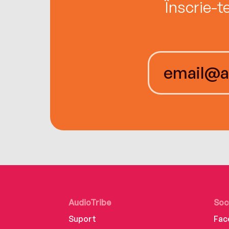
Înscrie-t
AudioTribe
Soc
Suport
Fac