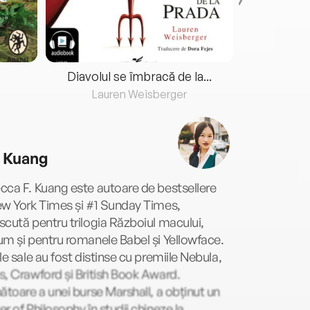
Diavolul se îmbracă de la...
Lauren Weisberger
Fre
. Kuang
ca F. Kuang este autoare de bestsellere
ew York Times și #1 Sunday Times,
cută pentru trilogia Războiul macului,
m și pentru romanele Babel și Yellowface.
le sale au fost distinse cu premiile Nebula,
, Crawford și British Book Award.
ătoare a unei burse Marshall, a obținut un
r of Philosophy în studii chineze la