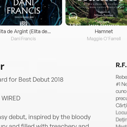
lita de Argint (Elita de...
Hamnet
Dani Francis
Maggie O'Farrell
r
R.F
Rebec
rd for Best Debut 2018
#1 N
cunos
 – WIRED
precu
Cărți
Locus
tasy debut, inspired by the bloody
Dețin
ury and filled with treachery and
Maste