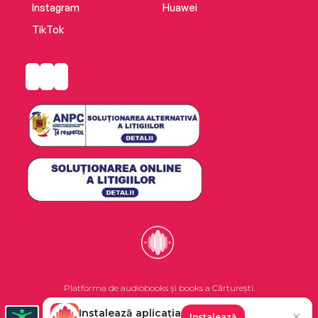
Instagram
Huawei
TikTok
Platforma de audiobooks și books a Cărturești.
Instalează aplicația
✕
Instalează