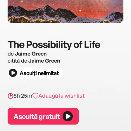
The Possibility of Life
de
Jaime Green
citită de
Jaime Green
Asculți nelimitat
8h 25m
Adaugă la wishlist
Ascultă gratuit