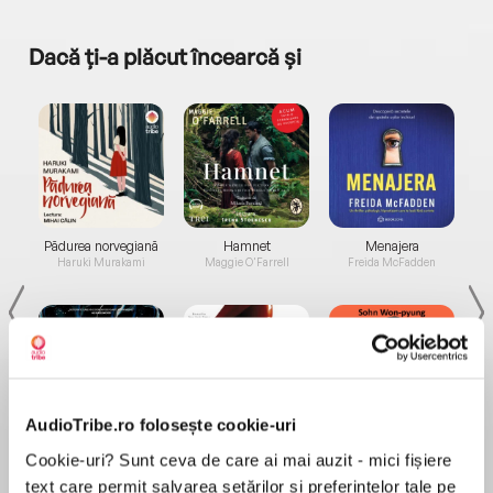
Dacă ți-a plăcut încearcă și
a...
Pădurea norvegiană
Hamnet
Menajera
I
Haruki Murakami
Maggie O'Farrell
Freida McFadden
AudioTribe.ro folosește cookie-uri
Elita de Argint (Elita
Diavolul se îmbracă de
Migdală
Cookie-uri? Sunt ceva de care ai mai auzit - mici fișiere
de...
la...
Dani Francis
Lauren Weisberger
Sohn Won-pyung
text care permit salvarea setărilor și preferințelor tale pe