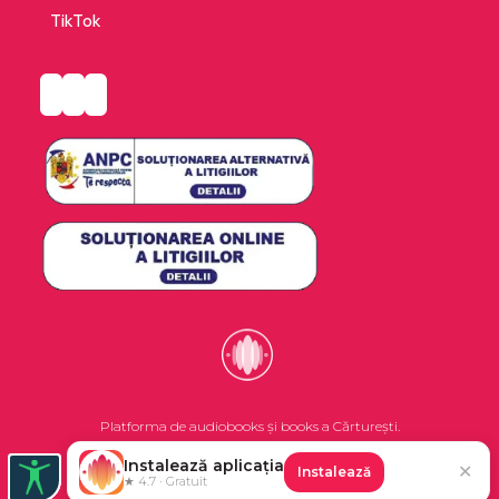
TikTok
Platforma de audiobooks și books a Cărturești.
Instalează aplicația
✕
Instalează
©2026 Nemo EPG SRL. Toate drepturile rezervate.
★ 4.7 · Gratuit