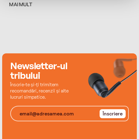
writing. The third question asked for her hobbies.
MAI MULT
Well, not wanting to look obsessed she crossed
the fingers on her hand and answered swimming
but, given that the chlorine in the pool does
terrible things to her highlights – I’m sure you can
guess the real answer.
Newsletter-ul
tribului
Înscrie-te și-ți trimitem
recomandări, recenzii și alte
lucruri simpatice.
Înscriere