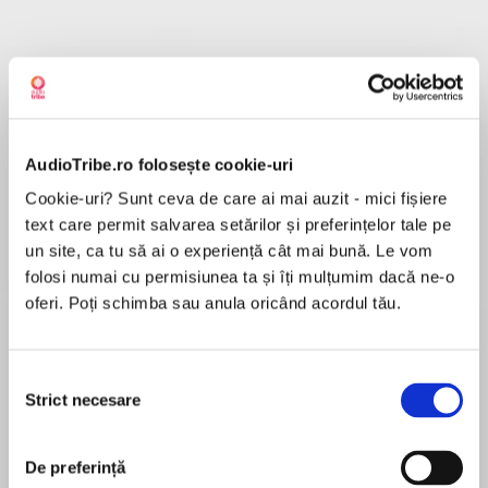
Despre
carte
He wants her—no matter what the cost!
AudioTribe.ro folosește cookie-uri
Cookie-uri? Sunt ceva de care ai mai auzit - mici fișiere
Daniil Zverev is the world's most ruthless and
text care permit salvarea setărilor și preferințelor tale pe
sinfully seductive tycoon. No one would ever
un site, ca tu să ai o experiență cât mai bună. Le vom
know the cruelty and rejection that fueled his
folosi numai cu permisiunea ta și îți mulțumim dacă ne-o
MAI MULT
ascent. But beautiful ballet teacher Libby
oferi. Poți schimba sau anula oricând acordul tău.
În acest moment nu există recenzii
Tennent is getting under Daniil's skin and
pentru această carte
dangerously close to the truth.
Selecția
From the moment she waltzed into his office,
Strict necesare
consimțământului
feisty Libby has challenged the dark-hearted
Maisey Yates
Russian. He doesn't do favors, yet he helps
Libby's business. He definitely doesn't do
De preferință
Maisey Yates is the New York Times bestselling