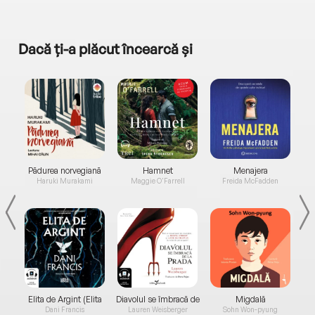
Dacă ți-a plăcut încearcă și
a...
Pădurea norvegiană
Hamnet
Menajera
I
Haruki Murakami
Maggie O'Farrell
Freida McFadden
Elita de Argint (Elita
Diavolul se îmbracă de
Migdală
de...
la...
Dani Francis
Lauren Weisberger
Sohn Won-pyung