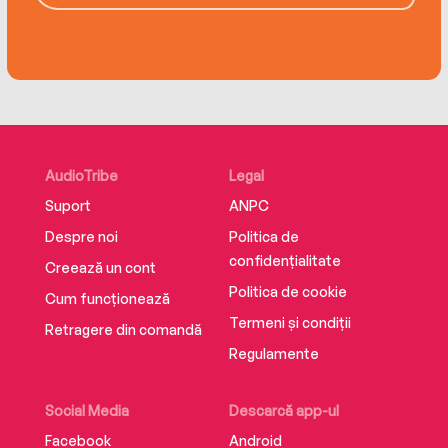
the same again…
‘I hate this book. It makes me look like a right
prick.’
Prince Charming
AudioTribe
Legal
‘A real wake-up call.’
Suport
ANPC
Sleeping Beauty
Despre noi
Politica de
confidențialitate
Creează un cont
Politica de cookie
Cum funcționează
Termeni și condiții
Retragere din comandă
Regulamente
Social Media
Descarcă app-ul
Facebook
Android