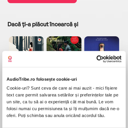
Dacă ți-a plăcut încearcă și
a...
Pădurea norvegiană
Hamnet
Menajera
I
Haruki Murakami
Maggie O'Farrell
Freida McFadden
AudioTribe.ro folosește cookie-uri
Cookie-uri? Sunt ceva de care ai mai auzit - mici fișiere
text care permit salvarea setărilor și preferințelor tale pe
un site, ca tu să ai o experiență cât mai bună. Le vom
folosi numai cu permisiunea ta și îți mulțumim dacă ne-o
oferi. Poți schimba sau anula oricând acordul tău.
Elita de Argint (Elita
Diavolul se îmbracă de
Migdală