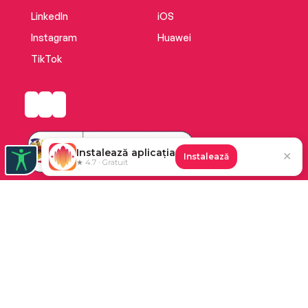
LinkedIn
iOS
Instagram
Huawei
TikTok
Instalează aplicația
✕
Instalează
★ 4.7 · Gratuit