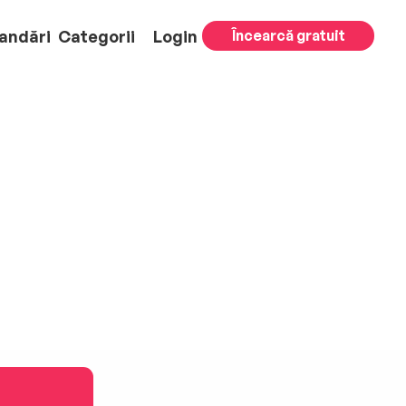
andări
Categorii
Login
Încearcă gratuit