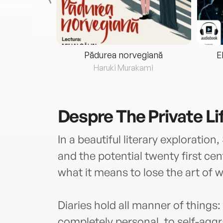
eria...
Pădurea norvegiană
E
ris
Haruki Murakami
Despre
The Private Li
In a beautiful literary exploration
and the potential twenty first cen
what it means to lose the art of w
Diaries hold all manner of things
completely personal, to self-aggr