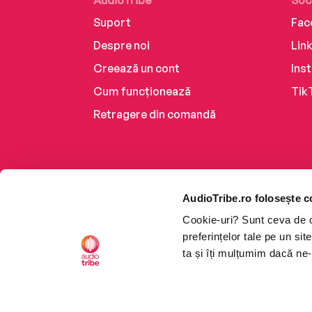
AudioTribe
Soc
Suport
Fac
Despre noi
Lin
Creează un cont
Ins
Cum funcționează
Tik
Retragere din comandă
AudioTribe.ro folosește c
Cookie-uri? Sunt ceva de ca
preferințelor tale pe un si
ta și îți mulțumim dacă ne-
Platforma de audiobooks ș