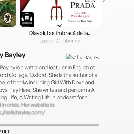
Diavolul se îmbracă de la...
Lauren Weisberger
Fre
ly Bayley
 Bayley is a writer and lecturer in English at
ord College, Oxford. She is the author of a
r of books including Girl With Dove and
oys Play Here. She writes and performs A
ng Life, A Writing Life, a podcast for a
 in crisis. Her website is:
://sallybayley.com/
MULT