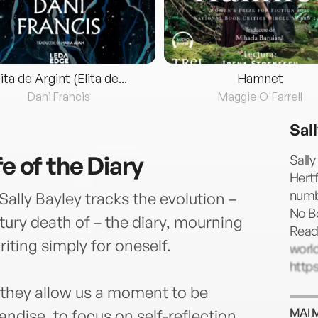
lita de Argint (Elita de...
Hamnet
Dani Francis
Maggie O'Farrell
Sal
fe of the Diary
Sally
Hertf
numbe
, Sally Bayley tracks the evolution –
No B
tury death of – the diary, mourning
Readi
riting simply for oneself.
world
https
: they allow us a moment to be
MAI 
andise, to focus on self-reflection