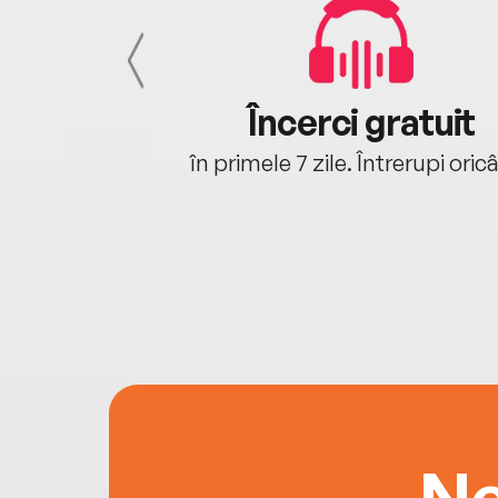
cu tine
Încerci gratuit
oriunde ești.
în primele 7 zile. Întrerupi oric
Ne