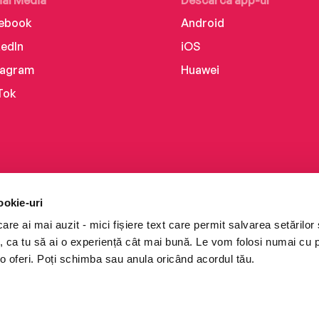
ial Media
Descarcă app-ul
ebook
Android
kedIn
iOS
tagram
Huawei
Tok
ookie-uri
re ai mai auzit - mici fișiere text care permit salvarea setărilor 
te, ca tu să ai o experiență cât mai bună. Le vom folosi numai cu
o oferi. Poți schimba sau anula oricând acordul tău.
i books a Cărturești.