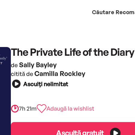
Căutare
Recom
The Private Life of the Diary
Sally Bayley
de
Camilla Rockley
citită de
Asculți nelimitat
7h 21m
Adaugă la wishlist
Ascultă gratuit