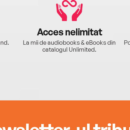
Acces nelimitat
ând.
La mii de audiobooks & eBooks din
Po
catalogul Unlimited.
wsletter-ul tribu