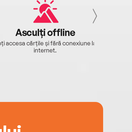
Asculți offline
Aj
ți accesa cărțile și fără conexiune la
Ascultă a
internet.
lui