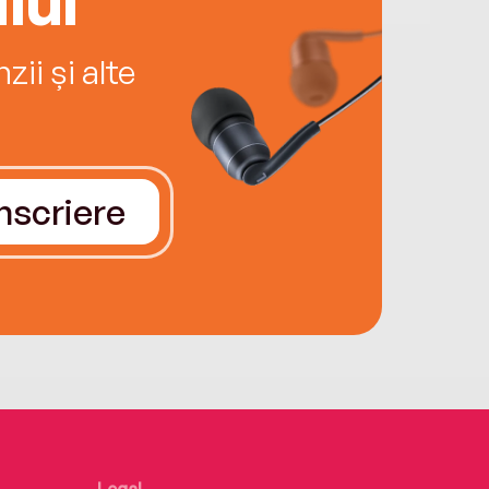
ii și alte
Înscriere