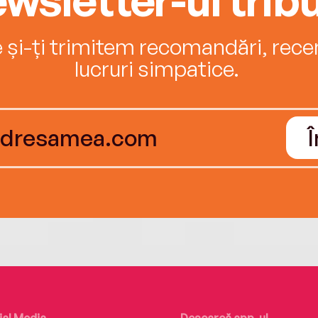
e și-ți trimitem recomandări, recenz
lucruri simpatice.