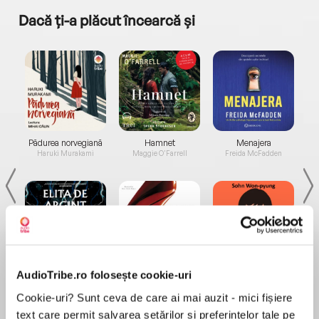
Dacă ți-a plăcut încearcă și
a...
Pădurea norvegiană
Hamnet
Menajera
I
Haruki Murakami
Maggie O'Farrell
Freida McFadden
Elita de Argint (Elita
Diavolul se îmbracă de
Migdală
AudioTribe.ro folosește cookie-uri
de...
la...
Dani Francis
Lauren Weisberger
Sohn Won-pyung
Cookie-uri? Sunt ceva de care ai mai auzit - mici fișiere
text care permit salvarea setărilor și preferințelor tale pe