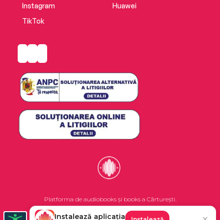
Instagram
Huawei
TikTok
Platforma de audiobooks și books a Cărturești.
Instalează aplicația
✕
Instalează