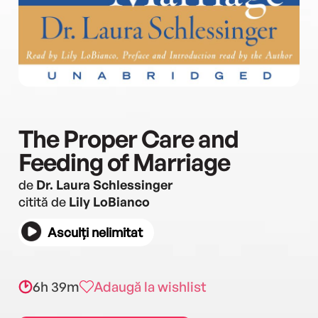
The Proper Care and
Feeding of Marriage
de
Dr. Laura Schlessinger
citită de
Lily LoBianco
Asculți nelimitat
6h 39m
Adaugă la wishlist