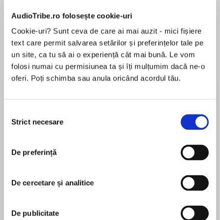
AudioTribe.ro folosește cookie-uri
Elita de Argint (Elita
Diavolul se îmbracă de
Migdală
de...
la...
Dani Francis
Lauren Weisberger
Sohn Won-pyung
Cookie-uri? Sunt ceva de care ai mai auzit - mici fișiere
text care permit salvarea setărilor și preferințelor tale pe
un site, ca tu să ai o experiență cât mai bună. Le vom
folosi numai cu permisiunea ta și îți mulțumim dacă ne-o
Despre
carte
oferi. Poți schimba sau anula oricând acordul tău.
The follow-up to her million-copy bestsellerThe
Proper Care and Feeding of Husbands, Dr. Laura
Selecția
focuses on both partners in the relationship and
Strict necesare
consimțământului
reveals how to bring marriage back from the
brink of disaster.
De preferință
MAI MULT
În acest moment nu există recenzii
Jumping off her million-copy bestsellerThe
pentru această carte
Proper Care and Feeding of Husbands, Dr. Laura
De cercetare și analitice
now exposes the sensitive and loving truth in
Dr. Laura Schlessinger
appreciating the polarity between masculine
De publicitate
and feminine in order to produce and sustain a