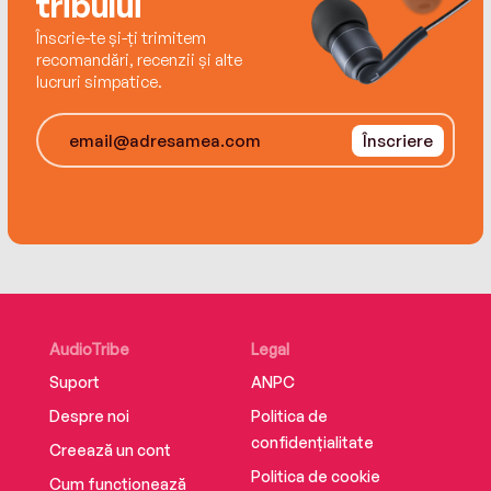
tribului
Înscrie-te și-ți trimitem
recomandări, recenzii și alte
lucruri simpatice.
Înscriere
AudioTribe
Legal
Suport
ANPC
Despre noi
Politica de
confidențialitate
Creează un cont
Politica de cookie
Cum funcționează