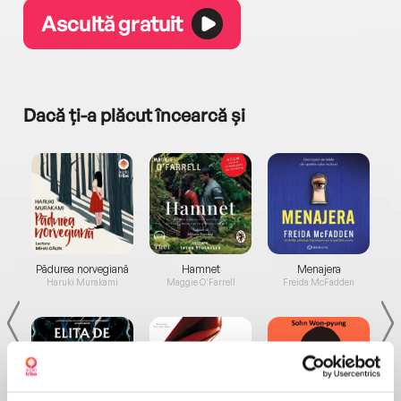
Ascultă gratuit
Dacă ți-a plăcut încearcă și
a...
Pădurea norvegiană
Hamnet
Menajera
I
Haruki Murakami
Maggie O'Farrell
Freida McFadden