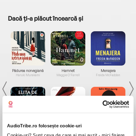
Dacă ți-a plăcut încearcă și
a...
Pădurea norvegiană
Hamnet
Menajera
I
Haruki Murakami
Maggie O'Farrell
Freida McFadden
AudioTribe.ro folosește cookie-uri
Elita de Argint (Elita
Diavolul se îmbracă de
Migdală
de...
la...
Dani Francis
Lauren Weisberger
Sohn Won-pyung
Cookie-uri? Sunt ceva de care ai mai auzit - mici fișiere