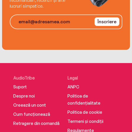
recomandări, recenzii și alte
lucruri simpatice.
‘Dramatic and highly evocative’ Woman’s
Weekly
Înscriere
AudioTribe
Legal
Suport
ANPC
Despre noi
Politica de
confidențialitate
Creează un cont
Politica de cookie
Cum funcționează
Termeni și condiții
Retragere din comandă
Regulamente