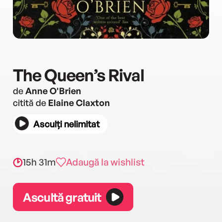
The Queen’s Rival
de
Anne O'Brien
citită de
Elaine Claxton
Asculți nelimitat
15h 31m
Adaugă la wishlist
Ascultă gratuit