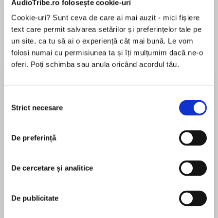
AudioTribe.ro folosește cookie-uri
Cookie-uri? Sunt ceva de care ai mai auzit - mici fișiere
text care permit salvarea setărilor și preferințelor tale pe
Despre
carte
un site, ca tu să ai o experiență cât mai bună. Le vom
folosi numai cu permisiunea ta și îți mulțumim dacă ne-o
The forgotten story of Cecily Neville, Duchess of
oferi. Poți schimba sau anula oricând acordul tău.
York. A strong woman who claimed the throne
for her family in a time of war…
Selecția
‘A compelling story of divided loyalties and
Strict necesare
consimțământului
MAI MULT
family betrayals. Dramatic and highly evocative’
În acest moment nu există recenzii
Woman & Home
De preferință
pentru această carte
England, 1459. One family united by blood. Torn
apart by war…
De cercetare și analitice
Anne O'Brien
The Wars of the Roses storm through the
De publicitate
country, and Cecily Neville, Duchess of York,
Anne O’Brien was born in the West Riding of
plots to topple the weak-minded King Henry VI
Yorkshire. After gaining a BA Honours degree in