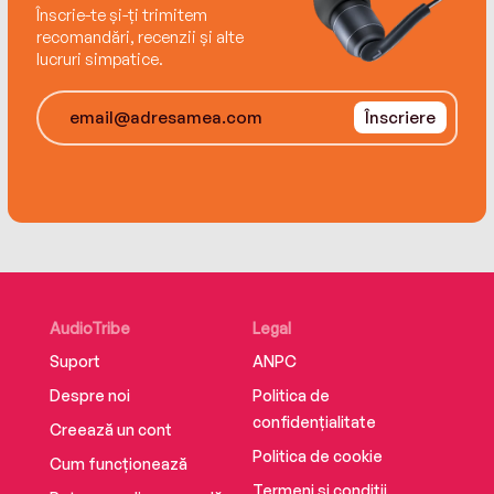
Înscrie-te și-ți trimitem
recomandări, recenzii și alte
lucruri simpatice.
Înscriere
AudioTribe
Legal
Suport
ANPC
Despre noi
Politica de
confidențialitate
Creează un cont
Politica de cookie
Cum funcționează
Termeni și condiții