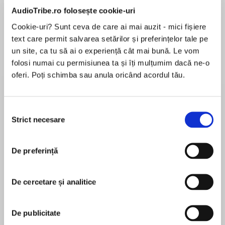
de...
la...
Dani Francis
Lauren Weisberger
Sohn Won-pyung
AudioTribe.ro folosește cookie-uri
Cookie-uri? Sunt ceva de care ai mai auzit - mici fișiere
text care permit salvarea setărilor și preferințelor tale pe
un site, ca tu să ai o experiență cât mai bună. Le vom
Despre
carte
folosi numai cu permisiunea ta și îți mulțumim dacă ne-o
oferi. Poți schimba sau anula oricând acordul tău.
Rediscover the classic stories of Thomas the
Tank Engine in this lovely audio collection!
Selecția
Strict necesare
consimțământului
MAI MULT
A nostalgic offering to share between
În acest moment nu există recenzii
generations that makes a delightful present for
De preferință
pentru această carte
Thomas fans. Children aged 3 and up will love
becoming aquainted with beloved characters
De cercetare și analitice
such as Percy, James, Gordon, and Toby down
on Sir Topham Hatt’s railway.
Rev.W Awdry
De publicitate