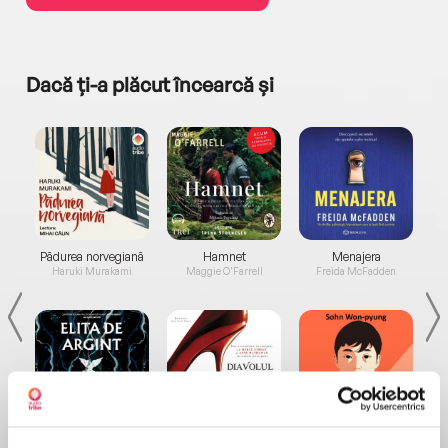
Dacă ți-a plăcut încearcă și
a...
Pădurea norvegiană
Hamnet
Menajera
I
Haruki Murakami
Maggie O'Farrell
Freida McFadden
Elita de Argint (Elita
Diavolul se îmbracă de
Migdală