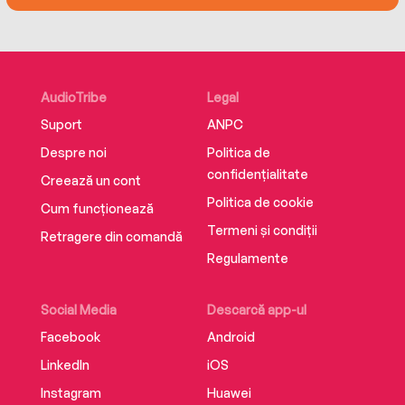
childhood and adolescence marred by the
social embarrassment of being marked as
different simply due to your weight.
AudioTribe
Legal
Suport
ANPC
Despre noi
Politica de
confidențialitate
Creează un cont
Politica de cookie
Cum funcționează
Termeni și condiții
Retragere din comandă
Regulamente
Social Media
Descarcă app-ul
Facebook
Android
LinkedIn
iOS
Instagram
Huawei