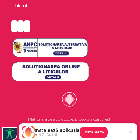
TikTok
Platforma de audiobooks și books a Cărturești.
Instalează aplicația
✕
Instalează
©2026 Nemo EPG SRL. Toate drepturile rezervate.
★ 4.7 · Gratuit