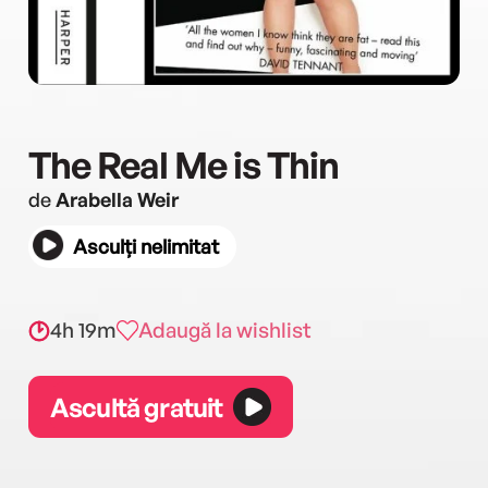
The Real Me is Thin
de
Arabella Weir
Asculți nelimitat
4h 19m
Adaugă la wishlist
Ascultă gratuit