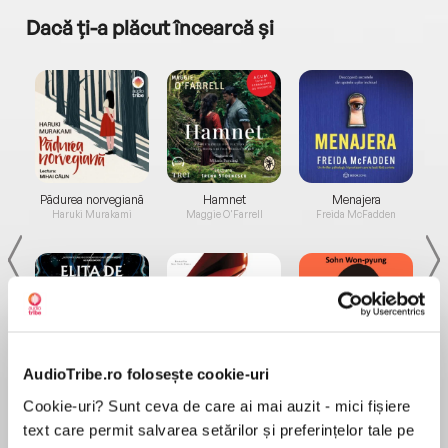
Dacă ți-a plăcut încearcă și
a...
Pădurea norvegiană
Hamnet
Menajera
I
Haruki Murakami
Maggie O'Farrell
Freida McFadden
AudioTribe.ro folosește cookie-uri
Elita de Argint (Elita
Diavolul se îmbracă de
Migdală
de...
la...
Dani Francis
Lauren Weisberger
Sohn Won-pyung
Cookie-uri? Sunt ceva de care ai mai auzit - mici fișiere
text care permit salvarea setărilor și preferințelor tale pe