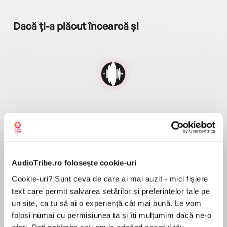
Dacă ți-a plăcut încearcă și
Despre
carte
USA TODAY bestselling author
AudioTribe.ro folosește cookie-uri
Cookie-uri? Sunt ceva de care ai mai auzit - mici fișiere
He’ll take what’s his—
text care permit salvarea setărilor și preferințelor tale pe
un site, ca tu să ai o experiență cât mai bună. Le vom
including the woman who stands in his way.
folosi numai cu permisiunea ta și îți mulțumim dacă ne-o
MAI MULT