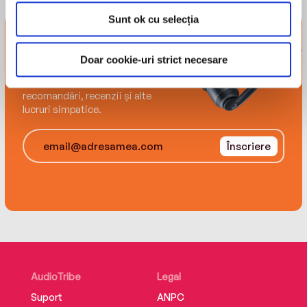
Sunt ok cu selecția
Newsletter-ul
tribului
Doar cookie-uri strict necesare
Înscrie-te și-ți trimitem
recomandări, recenzii și alte
lucruri simpatice.
Înscriere
AudioTribe
Legal
Suport
ANPC