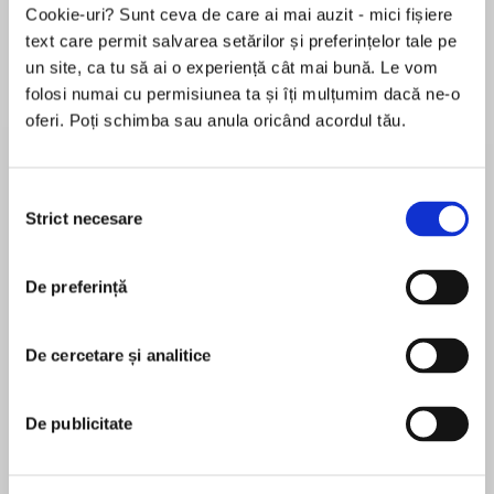
Cookie-uri? Sunt ceva de care ai mai auzit - mici fișiere
text care permit salvarea setărilor și preferințelor tale pe
un site, ca tu să ai o experiență cât mai bună. Le vom
Despre
carte
folosi numai cu permisiunea ta și îți mulțumim dacă ne-o
oferi. Poți schimba sau anula oricând acordul tău.
Welcome to a safe and secure new world,
where beauty is bought and sold, and freedom
is the ultimate crime
Selecția
Strict necesare
consimțământului
The Registry saved the country from collapse,
MAI MULT
but stability has come at a price. In this
De preferință
În acest moment nu există recenzii
patriotic new America, girls are raised to be
pentru această carte
brides, sold at auction to the highest bidder.
Boys are raised to be soldiers, trained to fight
De cercetare și analitice
Shannon Stoker
and never question orders.
Shannon Stoker is the author of The Registry and
De publicitate
Nearly eighteen, beautiful Mia Morrissey
The Collection, the first two books in the Registry
excitedly awaits the beginning of her auction
trilogy. She is a licensed attorney who works for
year. But a warning from her married older sister