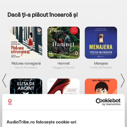
Dacă ți-a plăcut încearcă și
a...
Pădurea norvegiană
Hamnet
Menajera
I
Haruki Murakami
Maggie O'Farrell
Freida McFadden
Elita de Argint (Elita
Diavolul se îmbracă de
Migdală
de...
la...
Dani Francis
Lauren Weisberger
Sohn Won-pyung
AudioTribe.ro folosește cookie-uri