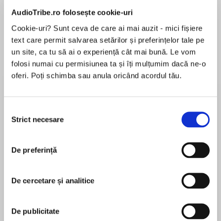
AudioTribe.ro folosește cookie-uri
Cookie-uri? Sunt ceva de care ai mai auzit - mici fișiere
text care permit salvarea setărilor și preferințelor tale pe
Despre
carte
un site, ca tu să ai o experiență cât mai bună. Le vom
The Release is the thrilling YA conclusion to Tom
folosi numai cu permisiunea ta și îți mulțumim dacă ne-o
Isbell’s suspenseful post-apocalyptic Prey
oferi. Poți schimba sau anula oricând acordul tău.
series, perfect for fans of The Maze Runner.
Two months have passed since Book, Cat,
Hope, and the others rescued the remaining
Selecția
MAI MULT
Less Thans from Liberty, but they aren’t safe
Strict necesare
consimțământului
În acest moment nu există recenzii
yet, and soon they’ll have to risk everything in
pentru această carte
order to defeat their enemies.
De preferință
Tom Isbell
The group must leave the camp for good and
escape the wolves, the Brown Shirts, and the
De cercetare și analitice
Tom Isbell grew up in Illinois, and graduated from
Hunters. Most important, they need to stop
the Yale School of Drama before spending ten
Chancellor Maddox before she executes her
years as a professional actor, which saw him star
De publicitate
Final Solution and grows even more powerful.