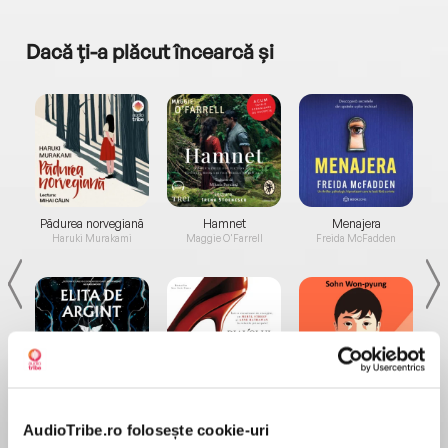
Dacă ți-a plăcut încearcă și
a...
Pădurea norvegiană
Hamnet
Menajera
I
Haruki Murakami
Maggie O'Farrell
Freida McFadden
Elita de Argint (Elita
Diavolul se îmbracă de
Migdală
de...
la...
Dani Francis
Lauren Weisberger
Sohn Won-pyung
AudioTribe.ro folosește cookie-uri