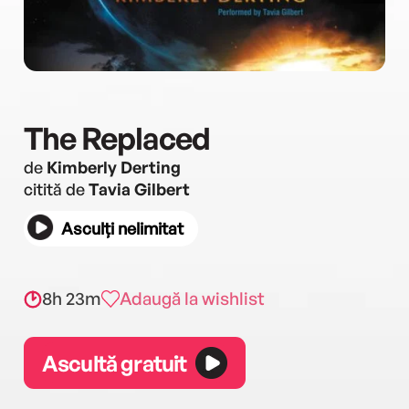
The Replaced
de
Kimberly Derting
citită de
Tavia Gilbert
Asculți nelimitat
8h 23m
Adaugă la wishlist
Ascultă gratuit