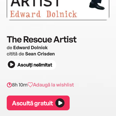
The Rescue Artist
de
Edward Dolnick
citită de
Sean Crisden
Asculți nelimitat
8h 10m
Adaugă la wishlist
Ascultă gratuit