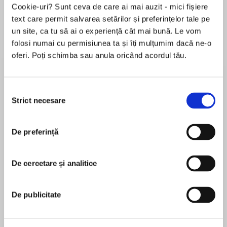
Cookie-uri? Sunt ceva de care ai mai auzit - mici fișiere
text care permit salvarea setărilor și preferințelor tale pe
un site, ca tu să ai o experiență cât mai bună. Le vom
Despre
carte
folosi numai cu permisiunea ta și îți mulțumim dacă ne-o
oferi. Poți schimba sau anula oricând acordul tău.
In the predawn hours of a gloomy February day
in 1994, two thieves entered the National Gallery
in Oslo and made off with one of the world's
Selecția
most famous paintings, Edvard Munch's
Strict necesare
consimțământului
Scream. It was a brazen crime committed while
MAI MULT
the whole world was watching the opening
De preferință
În acest moment nu există recenzii
ceremonies of the Winter Olympics in
pentru această carte
Lillehammer. Baffled and humiliated, the
Norwegian police turned to the one man they
De cercetare și analitice
Edward Dolnick
believed could help: a half English, half
American undercover cop named Charley Hill,
Edward Dolnick is the author of Down the Great
De publicitate
the world's greatest art detective.
Unknown, The Forger’s Spell, and the Edgar
Award-winning The Rescue Artist. A former chief
The Rescue Artist is a rollicking narrative that