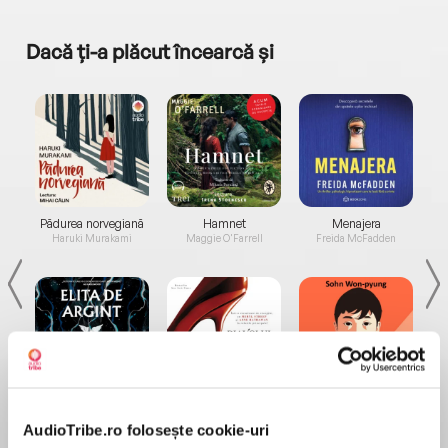
Dacă ți-a plăcut încearcă și
a...
Pădurea norvegiană
Hamnet
Menajera
I
Haruki Murakami
Maggie O'Farrell
Freida McFadden
Elita de Argint (Elita
Diavolul se îmbracă de
Migdală
de...
la...
Dani Francis
Lauren Weisberger
Sohn Won-pyung
AudioTribe.ro folosește cookie-uri