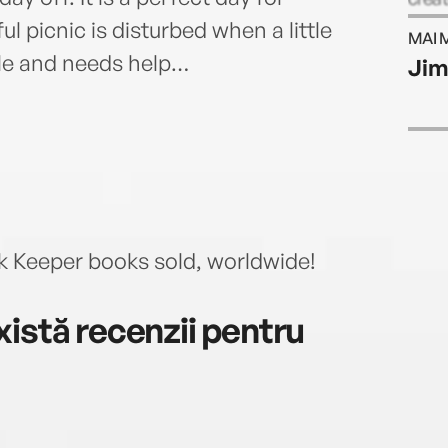
Maga
l picnic is disturbed when a little
MAI 
consu
le and needs help…
Jim
and l
rk Keeper books sold, worldwide!
istă recenzii pentru