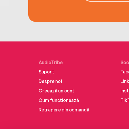
AudioTribe
Soc
Suport
Fac
Despre noi
Lin
Creează un cont
Ins
Cum funcționează
Tik
Retragere din comandă