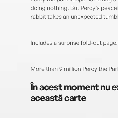
doing nothing. But Percy’s peacefu
rabbit takes an unexpected tumb
Includes a surprise fold-out page!
More than 9 million Percy the Pa
În acest moment nu ex
această carte