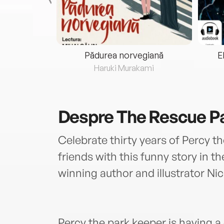
eria...
Pădurea norvegiană
E
ris
Haruki Murakami
Despre
The Rescue P
Celebrate thirty years of Percy t
friends with this funny story in t
winning author and illustrator Ni
Percy the park keeper is having a d