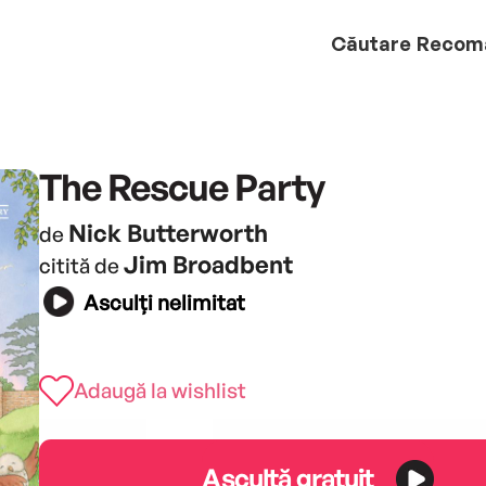
Căutare
Recom
The Rescue Party
Nick Butterworth
de
Jim Broadbent
citită de
Asculți nelimitat
Adaugă la wishlist
Ascultă gratuit