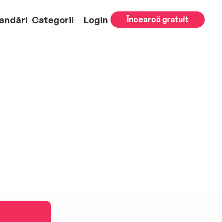
andări
Categorii
Login
Încearcă gratuit