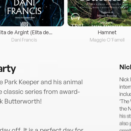
lita de Argint (Elita de...
Hamnet
Dani Francis
Maggie O'Farrell
arty
Nic
Nick 
he Park Keeper and his animal
inter
he classic series from award-
inclu
ck Butterworth!
‘The
the N
his s
also 
ay off. It is a perfect day for
creat