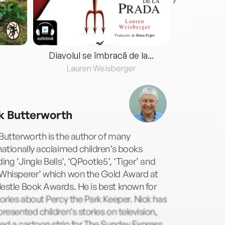
Diavolul se îmbracă de la...
Lauren Weisberger
Fre
k Butterworth
Butterworth is the author of many
nationally acclaimed children’s books
ding ‘Jingle Bells’, ‘QPootle5’, ‘Tiger’ and
 Whisperer’ which won the Gold Award at
estle Book Awards. He is best known for
tories about Percy the Park Keeper. Nick has
presented children’s stories on television,
ed a cartoon strip for The Sunday Express