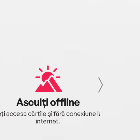
Asculți offline
Aj
ți accesa cărțile și fără conexiune la
Ascultă a
internet.