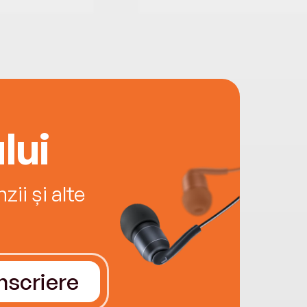
lui
ii și alte
Înscriere