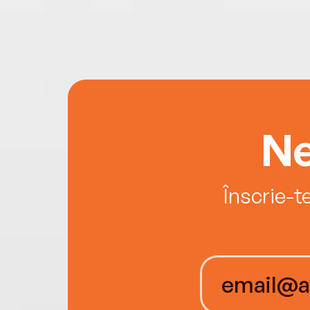
Ne
Înscrie-t