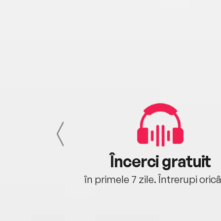
cu tine
Încerci gratuit
oriunde ești.
în primele 7 zile. Întrerupi oric