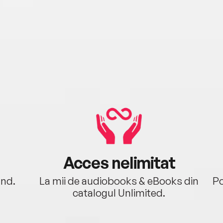
Acces nelimitat
ând.
La mii de audiobooks & eBooks din
Po
catalogul Unlimited.