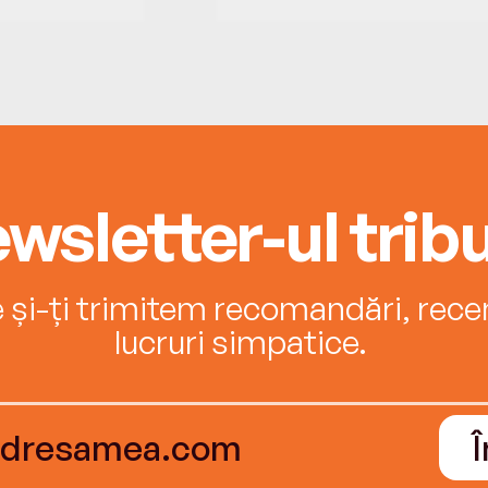
wsletter-ul tribu
e și-ți trimitem recomandări, recenz
lucruri simpatice.