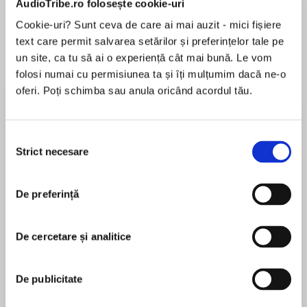
AudioTribe.ro folosește cookie-uri
Cookie-uri? Sunt ceva de care ai mai auzit - mici fișiere
text care permit salvarea setărilor și preferințelor tale pe
Despre
carte
un site, ca tu să ai o experiență cât mai bună. Le vom
folosi numai cu permisiunea ta și îți mulțumim dacă ne-o
Norway, 1942: She has lost everything to the
oferi. Poți schimba sau anula oricând acordul tău.
Nazis. But now she fights back…
Selecția
Strict necesare
consimțământului
MAI MULT
War rages, and, under cover of darkness, Rumi
În acest moment nu există recenzii
Orlstad and her fellow resistance fighters
De preferință
pentru această carte
smuggle British agents, fugitives and supplies
across the North Sea into Nazi-occupied
territory.
De cercetare și analitice
Mandy Robotham
De publicitate
One night, when he braves a storm to complete
Mandy Robotham is a Globe and Mail, USA
an ill-fated mission, Rumi’s fiancé is lost to the
Today, and UK, Canadian, US and Australian