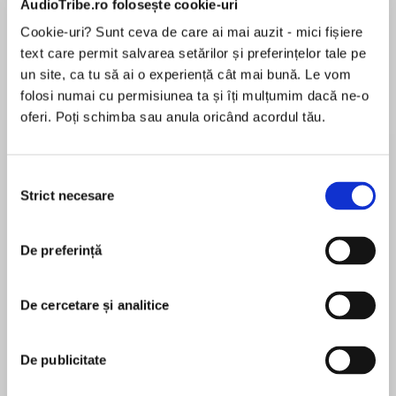
AudioTribe.ro folosește cookie-uri
Cookie-uri? Sunt ceva de care ai mai auzit - mici fișiere
text care permit salvarea setărilor și preferințelor tale pe
Despre
carte
un site, ca tu să ai o experiență cât mai bună. Le vom
folosi numai cu permisiunea ta și îți mulțumim dacă ne-o
Isaac Asimov’s ROBOT series – from the iconic
oferi. Poți schimba sau anula oricând acordul tău.
collection I, Robot to four classic novels –
contains some of the most influential works in
the history of science fiction. Establishing and
Selecția
testing the Three Laws of Robotics, they
Strict necesare
consimțământului
MAI MULT
continue to shape the understanding and
În acest moment nu există recenzii
design of artificial intelligence to this day.
De preferință
pentru această carte
De cercetare și analitice
How could robots be used in a time of war?
Isaac Asimov
Could a robot be raised like a child? Could we
De publicitate
allow them to have children of their own? Is
Isaac Asimov (1920-1992) este unul dintre „cei trei
there any human profession that could never be
mari autori” ai literaturii SF, alături de Arthur C.