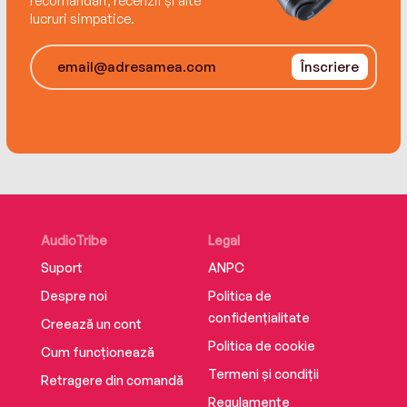
recomandări, recenzii și alte
lucruri simpatice.
Înscriere
AudioTribe
Legal
Suport
ANPC
Despre noi
Politica de
confidențialitate
Creează un cont
Politica de cookie
Cum funcționează
Termeni și condiții
Retragere din comandă
Regulamente