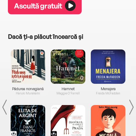
Ascultă gratuit
Dacă ți-a plăcut încearcă și
a...
Pădurea norvegiană
Hamnet
Menajera
I
Haruki Murakami
Maggie O'Farrell
Freida McFadden