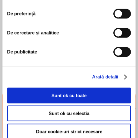
‘A truly wonderful novel’ Jill Mansell
De preferință
Katy Sobey
De cercetare și analitice
‘An enticing slant on wartime life’ Mandy
Robotham
De publicitate
Arată detalii
‘A beautiful and poignant love story’ Jenny
Quintana
Sunt ok cu toate
Newsletter-ul
tribului
Sunt ok cu selecția
Înscrie-te și-ți trimitem
From the author of The Lost Ones, a
recomandări, recenzii și alte
Doar cookie-uri strict necesare
lucruri simpatice.
mesmerising gothic novel which was shortlisted