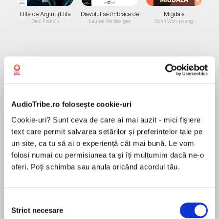
Elita de Argint (Elita
Diavolul se îmbracă de
Migdală
de...
la...
Dani Francis
Lauren Weisberger
Sohn Won-pyung
Despre
carte
Gwen’s war is over, but her greatest battle is
AudioTribe.ro folosește cookie-uri
about to begin.
Cookie-uri? Sunt ceva de care ai mai auzit - mici fișiere
text care permit salvarea setărilor și preferințelor tale pe
un site, ca tu să ai o experiență cât mai bună. Le vom
MAI MULT
‘An engaging story of secrets, sacrifice and the
folosi numai cu permisiunea ta și îți mulțumim dacă ne-o
În acest moment nu există recenzii
persistence of love’ Sunday Times
oferi. Poți schimba sau anula oricând acordul tău.
pentru această carte
Selecția
Strict necesare
consimțământului
Anita Frank