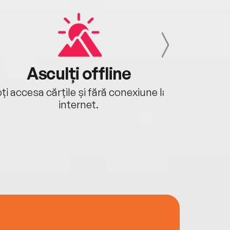
Asculți offline
Aj
ți accesa cărțile și fără conexiune la
Ascultă a
internet.