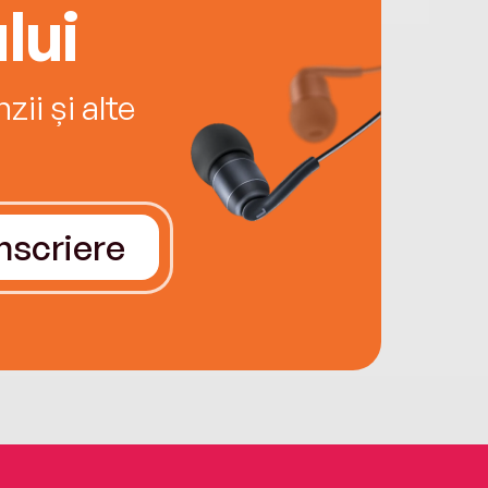
lui
ii și alte
Înscriere