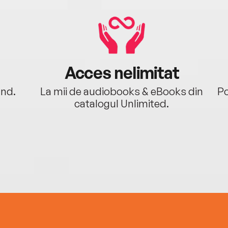
Acces nelimitat
ând.
La mii de audiobooks & eBooks din
Po
catalogul Unlimited.