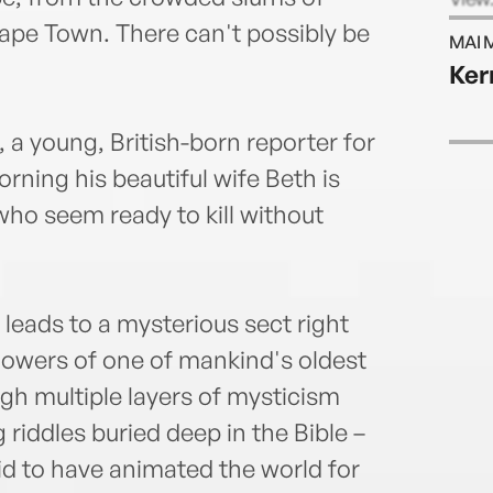
Sunda
Cape Town. There can't possibly be
MAI 
Londo
Ker
, a young, British-born reporter for
rning his beautiful wife Beth is
ho seem ready to kill without
t leads to a mysterious sect right
llowers of one of mankind's oldest
ugh multiple layers of mysticism
riddles buried deep in the Bible –
said to have animated the world for