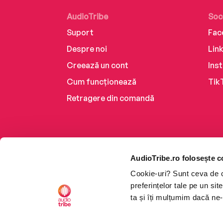
AudioTribe
Soc
Suport
Fac
Despre noi
Lin
Creează un cont
Ins
Cum funcționează
Tik
Retragere din comandă
AudioTribe.ro folosește c
Cookie-uri? Sunt ceva de ca
preferințelor tale pe un si
ta și îți mulțumim dacă ne-