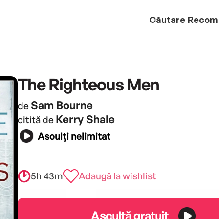
Căutare
Recom
The Righteous Men
Sam Bourne
de
Kerry Shale
citită de
Asculți nelimitat
5h 43m
Adaugă la wishlist
Ascultă gratuit