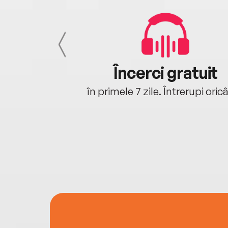
cu tine
Încerci gratuit
oriunde ești.
în primele 7 zile. Întrerupi oric