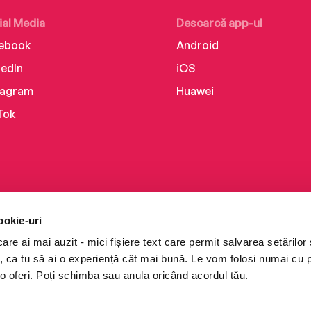
ial Media
Descarcă app-ul
ebook
Android
kedIn
iOS
tagram
Huawei
Tok
ookie-uri
re ai mai auzit - mici fișiere text care permit salvarea setărilor 
te, ca tu să ai o experiență cât mai bună. Le vom folosi numai cu
o oferi. Poți schimba sau anula oricând acordul tău.