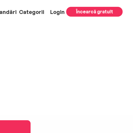
andări
Categorii
Login
Încearcă gratuit