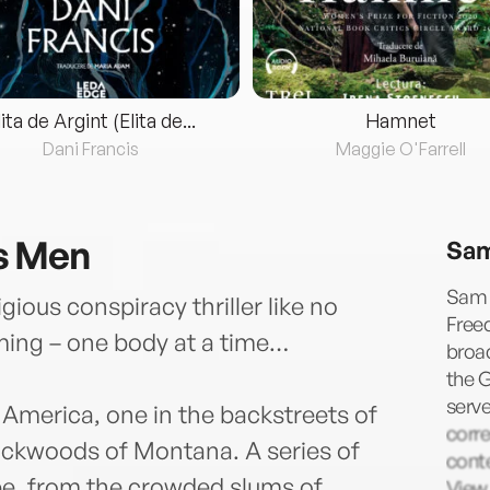
lita de Argint (Elita de...
Hamnet
Dani Francis
Maggie O'Farrell
s Men
Sam
Sam 
ious conspiracy thriller like no
Freed
oming – one body at a time…
broad
the G
serv
America, one in the backstreets of
corr
backwoods of Montana. A series of
cont
lobe, from the crowded slums of
View.