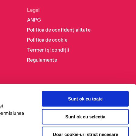
Legal
ANPC
Politica de confidențialitate
Politica de cookie
Termeni și condiții
Regulamente
Sunt ok cu toate
și
 permisiunea
Sunt ok cu selecția
Doar cookie-uri strict necesare