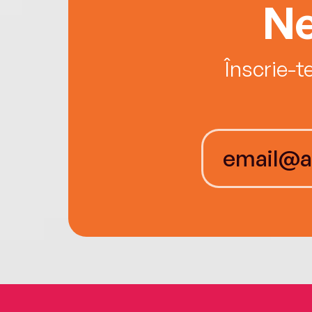
Ne
Înscrie-t