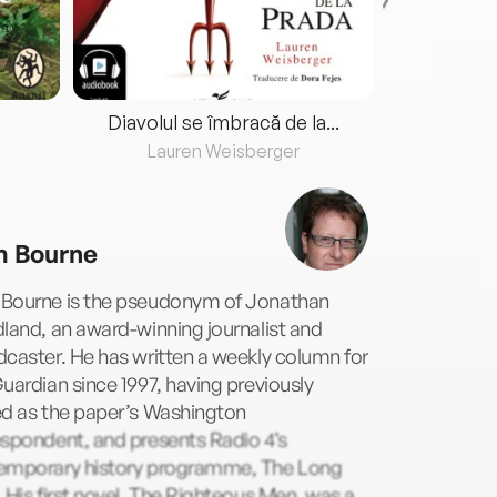
Diavolul se îmbracă de la...
Lauren Weisberger
Fre
 Bourne
Bourne is the pseudonym of Jonathan
land, an award-winning journalist and
caster. He has written a weekly column for
uardian since 1997, having previously
ed as the paper’s Washington
espondent, and presents Radio 4’s
emporary history programme, The Long
 His first novel, The Righteous Men, was a