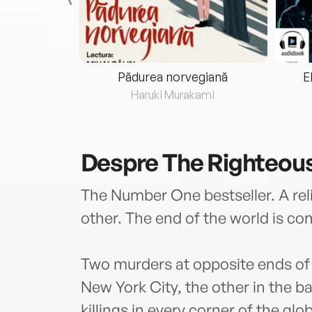
eria...
Pădurea norvegiană
E
ris
Haruki Murakami
Despre
The Righteou
The Number One bestseller. A relig
other. The end of the world is c
Two murders at opposite ends of 
New York City, the other in the 
killings in every corner of the g