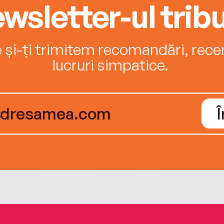
wsletter-ul tribu
e și-ți trimitem recomandări, recenz
lucruri simpatice.