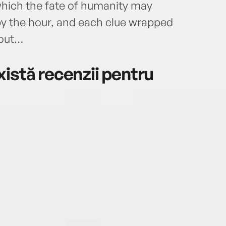
which the fate of humanity may
y the hour, and each clue wrapped
 out…
istă recenzii pentru