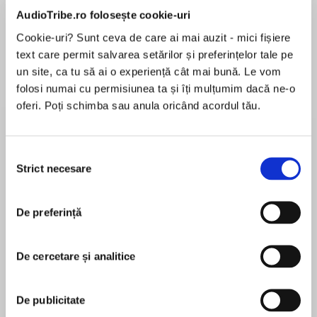
de...
la...
Dani Francis
Lauren Weisberger
Sohn Won-pyung
AudioTribe.ro folosește cookie-uri
Cookie-uri? Sunt ceva de care ai mai auzit - mici fișiere
text care permit salvarea setărilor și preferințelor tale pe
un site, ca tu să ai o experiență cât mai bună. Le vom
Despre
carte
folosi numai cu permisiunea ta și îți mulțumim dacă ne-o
oferi. Poți schimba sau anula oricând acordul tău.
A fake engagement leads to a passion that's all
too real in this pretend relationship romance
from USA TODAY bestselling author Lynne
Selecția
Graham.
Strict necesare
consimțământului
MAI MULT
The Spaniard’s convenient Cinderella…
În acest moment nu există recenzii
And the secrets that bind them!
De preferință
pentru această carte
Driven billionaire Ruy Valiente knows exactly
De cercetare și analitice
what he needs to avoid scrutiny at a family
wedding—a fake fiancée! When he rescues
Lynne Graham
innocent Suzy Madderton from the clutches of
De publicitate
a disastrous marriage, it’s obvious she’s