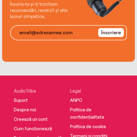
Înscrie-te și-ți trimitem
recomandări, recenzii și alte
lucruri simpatice.
Înscriere
AudioTribe
Legal
Suport
ANPC
Despre noi
Politica de
confidențialitate
Creează un cont
Politica de cookie
Cum funcționează
Termeni și condiții