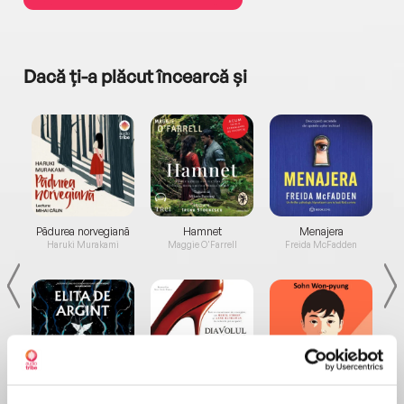
Dacă ți-a plăcut încearcă și
a...
Pădurea norvegiană
Hamnet
Menajera
I
Haruki Murakami
Maggie O'Farrell
Freida McFadden
Elita de Argint (Elita
Diavolul se îmbracă de
Migdală