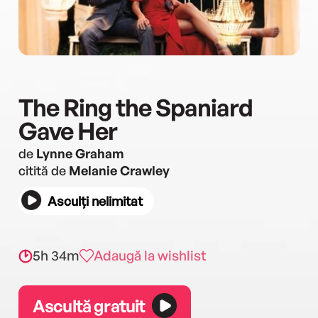
The Ring the Spaniard
Gave Her
de
Lynne Graham
citită de
Melanie Crawley
Asculți nelimitat
5h 34m
Adaugă la wishlist
Ascultă gratuit