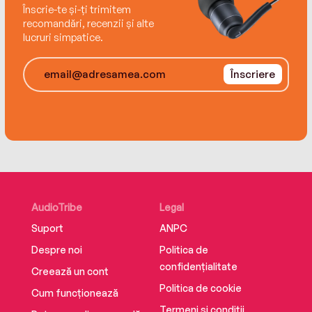
Înscrie-te și-ți trimitem
recomandări, recenzii și alte
lucruri simpatice.
Înscriere
AudioTribe
Legal
Suport
ANPC
Despre noi
Politica de
confidențialitate
Creează un cont
Politica de cookie
Cum funcționează
Termeni și condiții