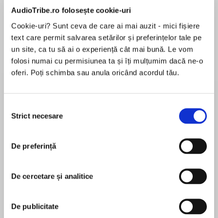
de...
la...
Dani Francis
Lauren Weisberger
Sohn Won-pyung
AudioTribe.ro folosește cookie-uri
Cookie-uri? Sunt ceva de care ai mai auzit - mici fișiere
text care permit salvarea setărilor și preferințelor tale pe
un site, ca tu să ai o experiență cât mai bună. Le vom
Despre
carte
folosi numai cu permisiunea ta și îți mulțumim dacă ne-o
oferi. Poți schimba sau anula oricând acordul tău.
A hilarious contemporary retelling of the classic
society novel, VANITY FAIR, featuring the
irrepressible Becky Sharp
Selecția
Strict necesare
consimțământului
Beautiful, brilliant, ruthless – nothing can stop
MAI MULT
Becky Sharp.
În acest moment nu există recenzii
De preferință
pentru această carte
Becky Sharp has big dreams and no
connections. Determined to swap the gutters of
De cercetare și analitice
Soho for the glamorous, exclusive world behind
the velvet rope, Becky will do anything to
Sarra Manning
achieve fame, riches and status.
De publicitate