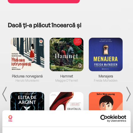
Dacă ți-a plăcut încearcă și
a...
Pădurea norvegiană
Hamnet
Menajera
I
Haruki Murakami
Maggie O'Farrell
Freida McFadden
Elita de Argint (Elita
Diavolul se îmbracă de
Migdală