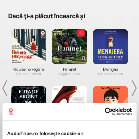
Dacă ți-a plăcut încearcă și
a...
Pădurea norvegiană
Hamnet
Menajera
I
Haruki Murakami
Maggie O'Farrell
Freida McFadden
Elita de Argint (Elita
Diavolul se îmbracă de
Migdală
de...
la...
Dani Francis
Lauren Weisberger
Sohn Won-pyung
AudioTribe.ro folosește cookie-uri