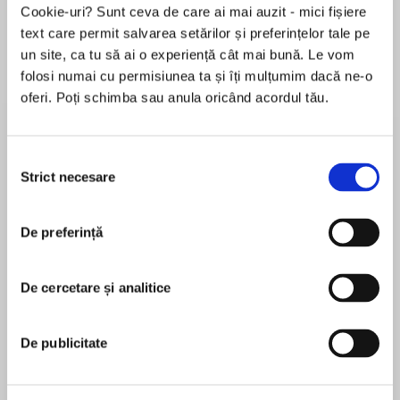
Cookie-uri? Sunt ceva de care ai mai auzit - mici fișiere
text care permit salvarea setărilor și preferințelor tale pe
un site, ca tu să ai o experiență cât mai bună. Le vom
Despre
carte
folosi numai cu permisiunea ta și îți mulțumim dacă ne-o
oferi. Poți schimba sau anula oricând acordul tău.
The race for survival comes to a thrilling
conclusion in the heart-stopping finale to the
Darkness Rising trilogy, from #1 New York Times
Selecția
bestselling author Kelley Armstrong.
Strict necesare
consimțământului
MAI MULT
Things are getting desperate for Maya and her
De preferință
În acest moment nu există recenzii
friends. Hunted by the powerful St. Clouds and
pentru această carte
now a rival Cabal as well, they're quickly running
out of places to hide.
De cercetare și analitice
Kelley Armstrong
All they have is the name and number of
When librarians finally granted Kelley Armstrong
De publicitate
someone who might be able to give them a few
an adult card, she made straight for the epic
answers. Answers to why they're so valuable,
fantasy and horror shelves. She spent the rest of
and why their supernatural powers are getting