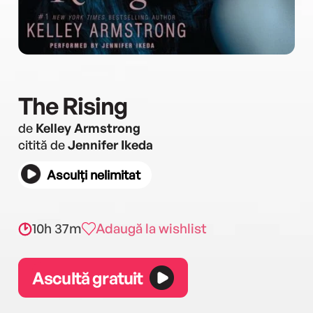
The Rising
de
Kelley Armstrong
citită de
Jennifer Ikeda
Asculți nelimitat
10h 37m
Adaugă la wishlist
Ascultă gratuit