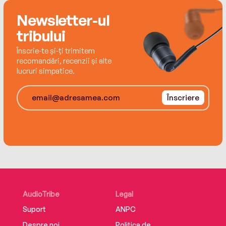
Newsletter-ul
tribului
Înscrie-te și-ți trimitem
recomandări, recenzii și alte
lucruri simpatice.
Înscriere
AudioTribe
Legal
Suport
ANPC
Despre noi
Politica de