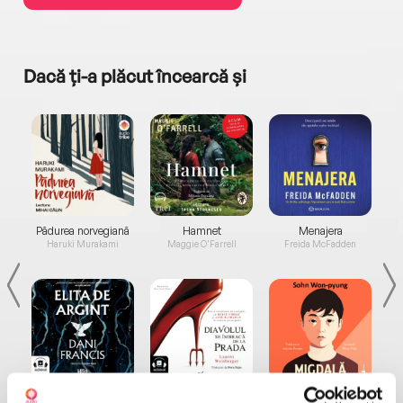
Dacă ți-a plăcut încearcă și
a...
Pădurea norvegiană
Hamnet
Menajera
I
Haruki Murakami
Maggie O'Farrell
Freida McFadden
Elita de Argint (Elita
Diavolul se îmbracă de
Migdală