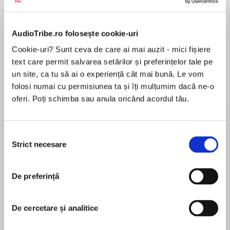
de...
la...
Dani Francis
Lauren Weisberger
Sohn Won-pyung
AudioTribe.ro folosește cookie-uri
Cookie-uri? Sunt ceva de care ai mai auzit - mici fișiere
Despre
carte
text care permit salvarea setărilor și preferințelor tale pe
un site, ca tu să ai o experiență cât mai bună. Le vom
A cautionary tale of social climbingby Agatha
folosi numai cu permisiunea ta și îți mulțumim dacă ne-o
Christie, written under the pseudonym Mary
oferi. Poți schimba sau anula oricând acordul tău.
Westmacott.
Agatha Christie, famous for her ingenious crime
Selecția
MAI MULT
novels, also wrote about crimes of the
Strict necesare
consimțământului
În acest moment nu există recenzii
heart.Written under the pseudonym Mary
pentru această carte
Westmacott, Christie’s tales of romantic
De preferință
suspense further explore the human psychology
she was so intrigued by, freed from the
expectations of her mystery fans.
De cercetare și analitice
Agatha Christie
The Rose and the Yew Treetells the story of