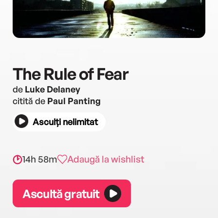
The Rule of Fear
de
Luke Delaney
citită de
Paul Panting
Asculți nelimitat
14h 58m
Adaugă la wishlist
Ascultă gratuit