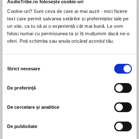
AudioTribe.ro folosește cookie-uri
Cookie-uri? Sunt ceva de care ai mai auzit - mici fișiere
text care permit salvarea setărilor și preferințelor tale pe
Despre
carte
un site, ca tu să ai o experiență cât mai bună. Le vom
folosi numai cu permisiunea ta și îți mulțumim dacă ne-o
The new novel by Luke Delaney, ex-Met
oferi. Poți schimba sau anula oricând acordul tău.
detective and author of the terrifyingly
authentic DI Sean Corrigan series. Perfect for
fans of Mark Billingham, Peter James and
Selecția
Stuart MacBride.
Strict necesare
consimțământului
MAI MULT
În acest moment nu există recenzii
Danger lurks on every corner. But the threat
De preferință
pentru această carte
comes from within.
Tasked with cleaning up the notorious Grove
De cercetare și analitice
Wood Estate, Sergeant Jack King is determined
Luke Delaney
to rise to the challenge. But it’s not just drug
De publicitate
dealers and petty thugs his team have to worry
Luke Delaney joined the Metropolitan Police
about. Someone is preying on children and they
Service in the late 1980s and his first posting was