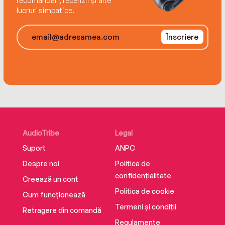
recomandări, recenzii și alte
lucruri simpatice.
Înscriere
AudioTribe
Legal
Suport
ANPC
Despre noi
Politica de
confidențialitate
Creează un cont
Politica de cookie
Cum funcționează
Termeni și condiții
Retragere din comandă
Regulamente