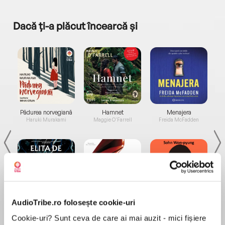
Dacă ți-a plăcut încearcă și
a...
Pădurea norvegiană
Hamnet
Menajera
I
Haruki Murakami
Maggie O'Farrell
Freida McFadden
AudioTribe.ro folosește cookie-uri
Elita de Argint (Elita
Diavolul se îmbracă de
Migdală
de...
la...
Dani Francis
Lauren Weisberger
Sohn Won-pyung
Cookie-uri? Sunt ceva de care ai mai auzit - mici fișiere