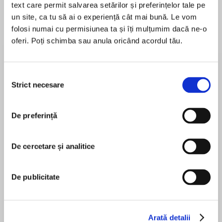
text care permit salvarea setărilor și preferințelor tale pe
un site, ca tu să ai o experiență cât mai bună. Le vom
folosi numai cu permisiunea ta și îți mulțumim dacă ne-o
oferi. Poți schimba sau anula oricând acordul tău.
Despre
carte
The second instalment of Kerry Barnes’
explosive new series! ‘Page turner’ New!
Selecția
Strict necesare
consimțământului
********
De preferință
MAI MULT
Do you live by the rules, or die by them?
În acest moment nu există recenzii
pentru această carte
Holed up in prison, Mike Regan is offered a deal
De cercetare și analitice
– his freedom in exchange for his firm taking
down the gang that is supplying a new
De publicitate
dangerous drug that has hit the streets. What
Kerry Barnes
starts as a game soon becomes a shocking
revelation with devastating consequences.
Arată detalii