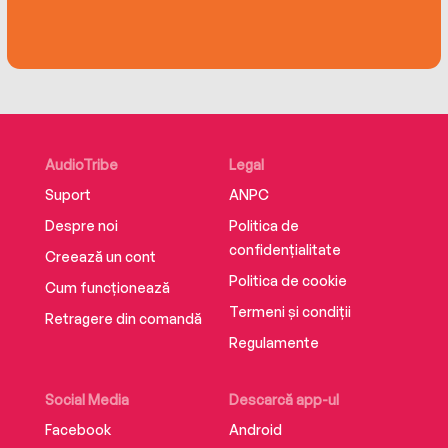
sad to come to the end.’
‘Never in my life have I read such a great
fabulous series of books.’
AudioTribe
Legal
Suport
ANPC
Despre noi
Politica de
confidențialitate
Creează un cont
Politica de cookie
Cum funcționează
Termeni și condiții
Retragere din comandă
Regulamente
Social Media
Descarcă app-ul
Facebook
Android