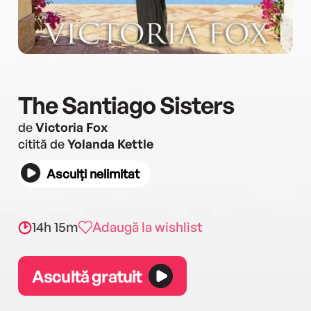
The Santiago Sisters
de
Victoria Fox
citită de
Yolanda Kettle
Asculți nelimitat
14h 15m
Adaugă la wishlist
Ascultă gratuit