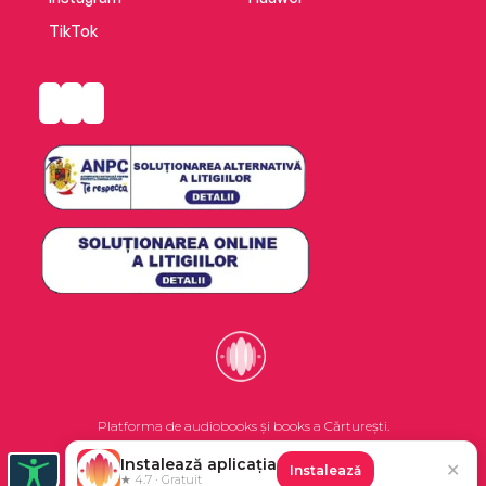
TikTok
Platforma de audiobooks și books a Cărturești.
Instalează aplicația
✕
Instalează
©2026 Nemo EPG SRL. Toate drepturile rezervate.
★ 4.7 · Gratuit