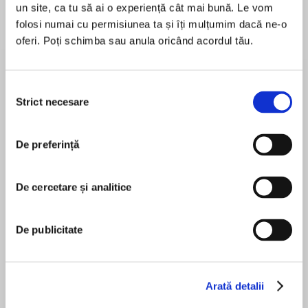
un site, ca tu să ai o experiență cât mai bună. Le vom
folosi numai cu permisiunea ta și îți mulțumim dacă ne-o
oferi. Poți schimba sau anula oricând acordul tău.
Despre
carte
‘Exciting, glitzy and gripping… perfect summer
Selecția
reading’
Strict necesare
consimțământului
-Daily Mail
De preferință
MAI MULT
They should have stayed as one. They couldn’t
În acest moment nu există recenzii
survive apart.
De cercetare și analitice
pentru această carte
It was fate, forever destined to come to this:
from birth to death, two halves of the same
Victoria Fox
De publicitate
whole.
Twins Calida and Teresita Santiago have never
known a world without each other…until
Yolanda Kettle
Arată detalii
Teresita is wrenched from their Argentinian