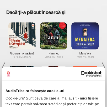
Dacă ți-a plăcut încearcă și
a...
Pădurea norvegiană
Hamnet
Menajera
I
Haruki Murakami
Maggie O'Farrell
Freida McFadden
AudioTribe.ro folosește cookie-uri
Elita de Argint (Elita
Diavolul se îmbracă de
Migdală
Cookie-uri? Sunt ceva de care ai mai auzit - mici fișiere
de...
la...
Dani Francis
Lauren Weisberger
Sohn Won-pyung
text care permit salvarea setărilor și preferințelor tale pe