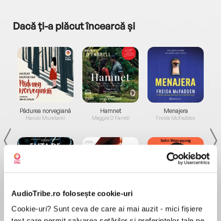
Dacă ți-a plăcut încearcă și
a...
Pădurea norvegiană
Hamnet
Menajera
I
Haruki Murakami
Maggie O'Farrell
Freida McFadden
AudioTribe.ro folosește cookie-uri
Elita de Argint (Elita
Diavolul se îmbracă de
Migdală
Cookie-uri? Sunt ceva de care ai mai auzit - mici fișiere
de...
la...
Dani Francis
Lauren Weisberger
Sohn Won-pyung
text care permit salvarea setărilor și preferințelor tale pe