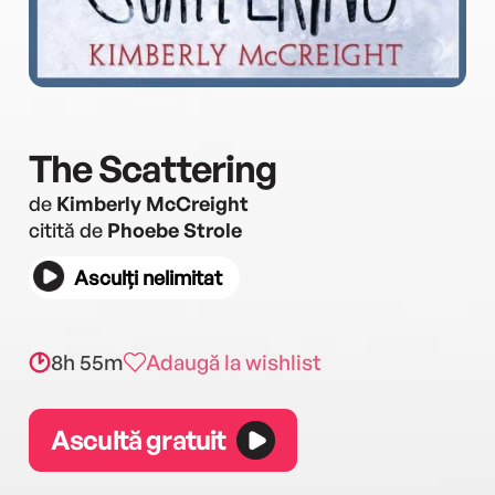
The Scattering
de
Kimberly McCreight
citită de
Phoebe Strole
Asculți nelimitat
8h 55m
Adaugă la wishlist
Ascultă gratuit