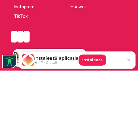
Instagram
Huawei
TikTok
Instalează aplicația
✕
Instalează
★ 4.7 · Gratuit
Platforma de audiobooks și books a Cărturești.