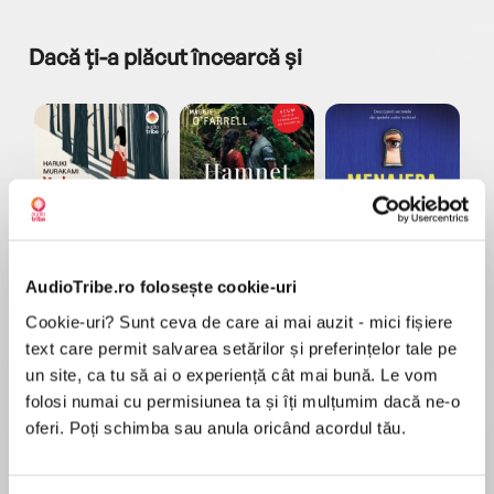
Dacă ți-a plăcut încearcă și
a...
Pădurea norvegiană
Hamnet
Menajera
I
Haruki Murakami
Maggie O'Farrell
Freida McFadden
AudioTribe.ro folosește cookie-uri
Cookie-uri? Sunt ceva de care ai mai auzit - mici fișiere
text care permit salvarea setărilor și preferințelor tale pe
un site, ca tu să ai o experiență cât mai bună. Le vom
folosi numai cu permisiunea ta și îți mulțumim dacă ne-o
oferi. Poți schimba sau anula oricând acordul tău.
Elita de Argint (Elita
Diavolul se îmbracă de
Migdală
de...
la...
Dani Francis
Lauren Weisberger
Sohn Won-pyung