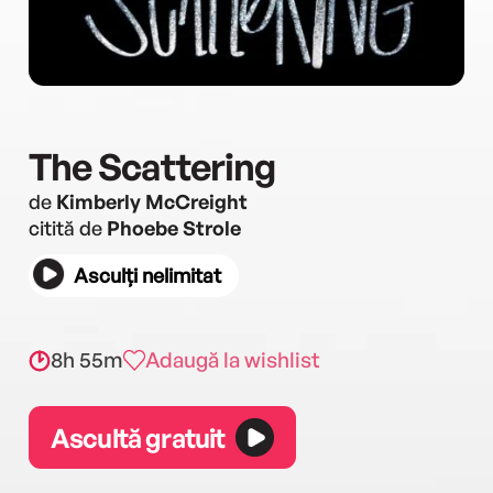
The Scattering
de
Kimberly McCreight
citită de
Phoebe Strole
Asculți nelimitat
8h 55m
Adaugă la wishlist
Ascultă gratuit