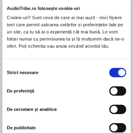
AudioTribe.ro folosește cookie-uri
Cookie-uri? Sunt ceva de care ai mai auzit - mici fișiere
Despre
carte
text care permit salvarea setărilor și preferințelor tale pe
un site, ca tu să ai o experiență cât mai bună. Le vom
New York Times bestselling author Karen
folosi numai cu permisiunea ta și îți mulțumim dacă ne-o
Ranney returns with the first novel in a new
oferi. Poți schimba sau anula oricând acordul tău.
series about dashing, charismatic dukes—and
the women who tame them…
Selecția
MAI MULT
Though raised as a gentleman’s daughter, Lorna
Strict necesare
consimțământului
În acest moment nu există recenzii
Gordon is obliged to take a position as an
pentru această carte
upstairs maid at Blackhall Castle when her
De preferință
father dies. Alex Russell, the Duke of Kinross, is
Karen Ranney
the most tempting man she’s ever seen—and
completely unattainable—until, at a fancy dress
De cercetare și analitice
Karen Ranney wanted to be a writer from the time
ball, Lorna disguises herself as Marie Antoinette
she was five years old and filled her Big Chief
and pursues an illicit tryst…with scandalous
tablet with stories. People in stories did amazing
De publicitate
consequences. Months after his mysterious