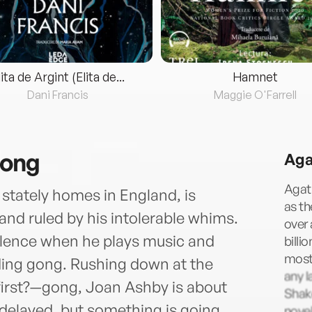
lita de Argint (Elita de...
Hamnet
Dani Francis
Maggie O'Farrell
Gong
Aga
Agath
stately homes in England, is
as t
and ruled by his intolerable whims.
over 
lence when he plays music and
billi
most 
ding gong. Rushing down at the
any l
 first?—gong, Joan Ashby is about
Shake
r delayed, but something is going
novel