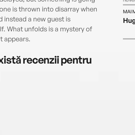
six n
yone is thrown into disarray when
MAI 
West
d instead a new guest is
Hug
f. What unfolds is a mystery of
it appears.
istă recenzii pentru