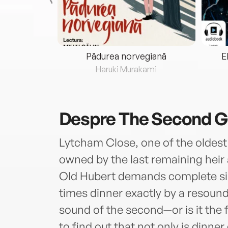
eria...
Pădurea norvegiană
E
ris
Haruki Murakami
Despre
The Second 
Lytcham Close, one of the oldest 
owned by the last remaining heir 
Old Hubert demands complete si
times dinner exactly by a resoun
sound of the second—or is it the
to find out that not only is dinne