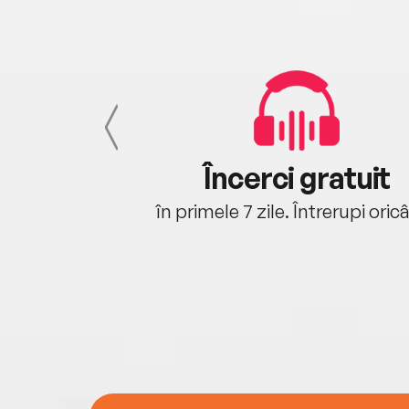
cu tine
Încerci gratuit
oriunde ești.
în primele 7 zile. Întrerupi oric