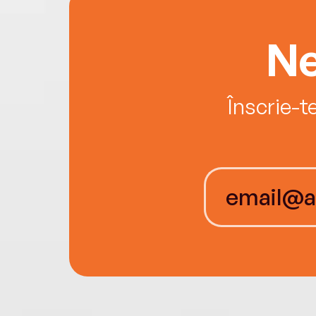
Ne
Înscrie-t