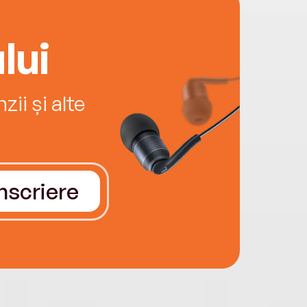
lui
ii și alte
Înscriere