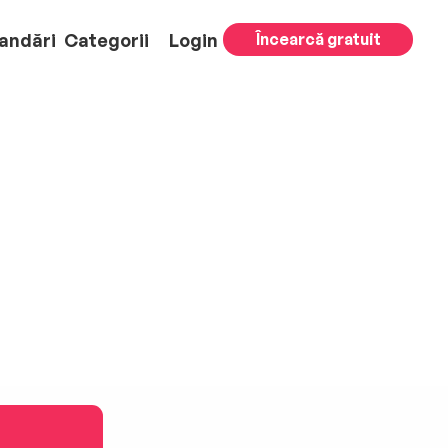
andări
Categorii
Login
Încearcă gratuit