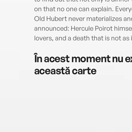
on that no one can explain. Ever
Old Hubert never materializes an
announced: Hercule Poirot himsel
lovers, and a death that is not as 
În acest moment nu ex
această carte