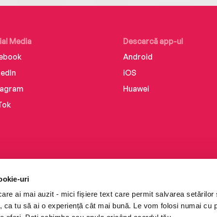
ial Media
Descarcă app-ul
ebook
Android
kedIn
iOS
tagram
Huawei
Tok
ookie-uri
re ai mai auzit - mici fișiere text care permit salvarea setărilor 
te, ca tu să ai o experiență cât mai bună. Le vom folosi numai cu