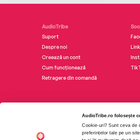
AudioTribe
Soc
Suport
Fac
Despre noi
Lin
Creează un cont
Ins
Cum funcționează
Tik
Retragere din comandă
AudioTribe.ro folosește c
Cookie-uri? Sunt ceva de ca
preferințelor tale pe un si