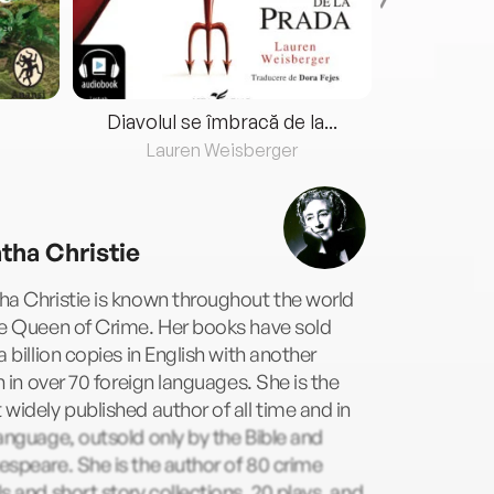
Diavolul se îmbracă de la...
Lauren Weisberger
Fre
tha Christie
a Christie is known throughout the world
he Queen of Crime. Her books have sold
a billion copies in English with another
on in over 70 foreign languages. She is the
widely published author of all time and in
anguage, outsold only by the Bible and
speare. She is the author of 80 crime
s and short story collections, 20 plays, and