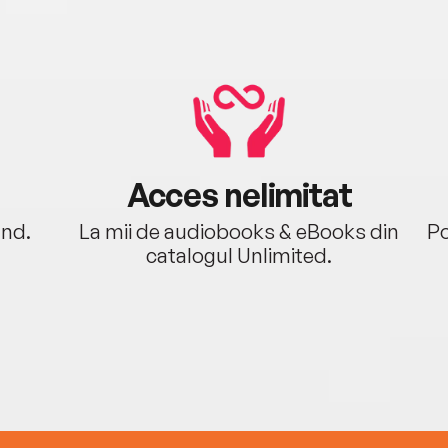
Acces nelimitat
ând.
La mii de audiobooks & eBooks din
Po
catalogul Unlimited.