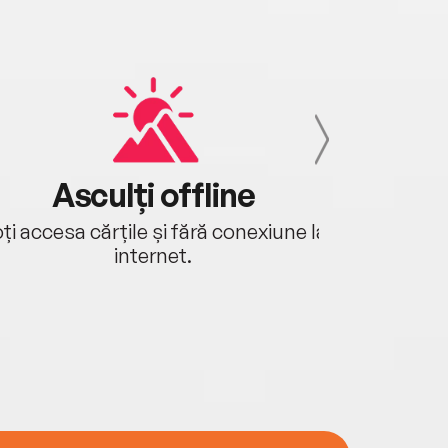
Asculți offline
Aj
ți accesa cărțile și fără conexiune la
Ascultă a
internet.