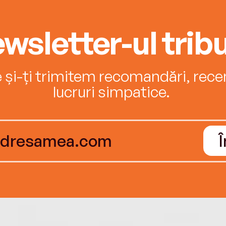
wsletter-ul tribu
e și-ți trimitem recomandări, recenz
lucruri simpatice.