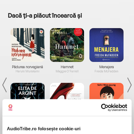
Dacă ți-a plăcut încearcă și
a...
Pădurea norvegiană
Hamnet
Menajera
I
Haruki Murakami
Maggie O'Farrell
Freida McFadden
Elita de Argint (Elita
Diavolul se îmbracă de
Migdală
de...
la...
Dani Francis
Lauren Weisberger
Sohn Won-pyung
AudioTribe.ro folosește cookie-uri