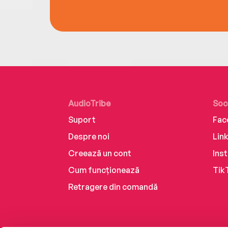
AudioTribe
Soc
Suport
Fac
Despre noi
Lin
Creează un cont
Ins
Cum funcționează
Tik
Retragere din comandă