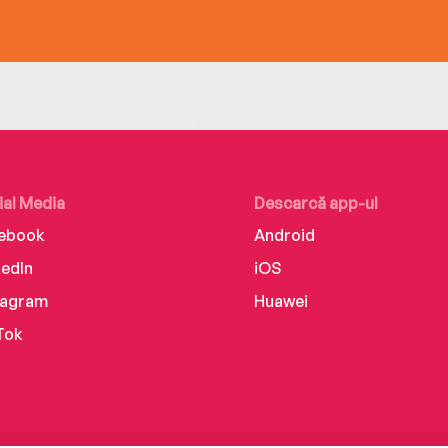
ial Media
Descarcă app-ul
ebook
Android
kedIn
iOS
tagram
Huawei
Tok