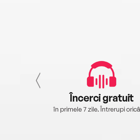
cu tine
Încerci gratuit
oriunde ești.
în primele 7 zile. Întrerupi oric