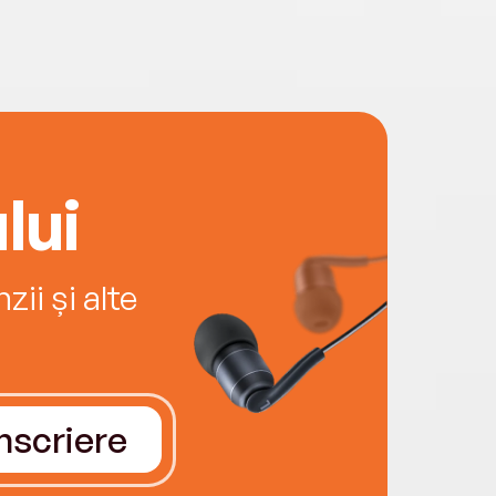
lui
ii și alte
Înscriere