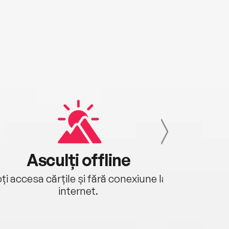
Asculți offline
Aj
ți accesa cărțile și fără conexiune la
Ascultă a
internet.