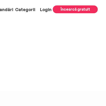
andări
Categorii
Login
Încearcă gratuit