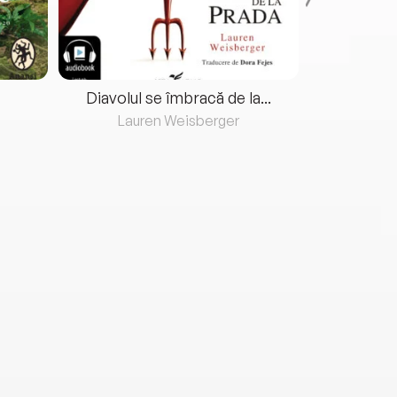
Diavolul se îmbracă de la...
Lauren Weisberger
Fre