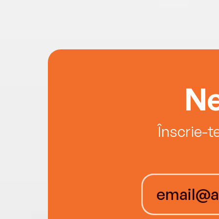
Ne
Înscrie-t