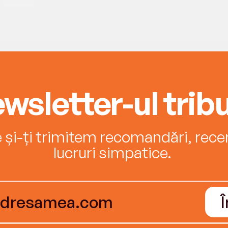
wsletter-ul tribu
e și-ți trimitem recomandări, recenz
lucruri simpatice.