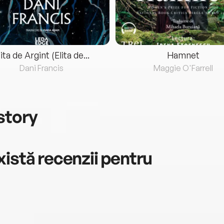
lita de Argint (Elita de...
Hamnet
Dani Francis
Maggie O'Farrell
story
istă recenzii pentru