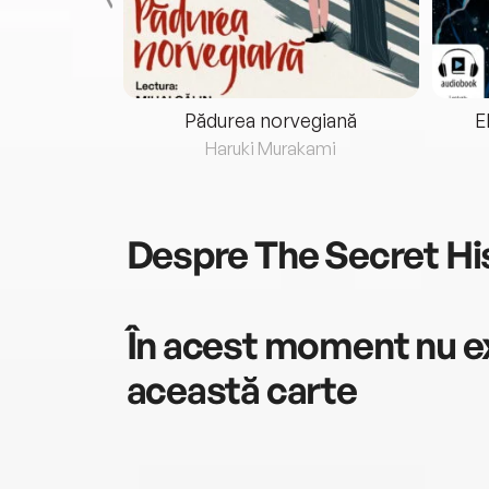
eria...
Pădurea norvegiană
E
ris
Haruki Murakami
Despre
The Secret Hi
În acest moment nu ex
această carte