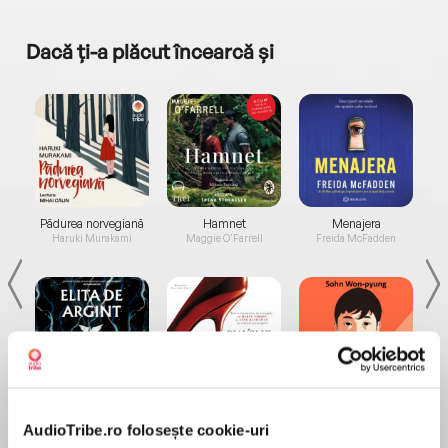
Dacă ți-a plăcut încearcă și
a...
Pădurea norvegiană
Hamnet
Menajera
I
Haruki Murakami
Maggie O'Farrell
Freida McFadden
Elita de Argint (Elita
Diavolul se îmbracă de
Migdală
de...
la...
Dani Francis
Lauren Weisberger
Sohn Won-pyung
AudioTribe.ro folosește cookie-uri