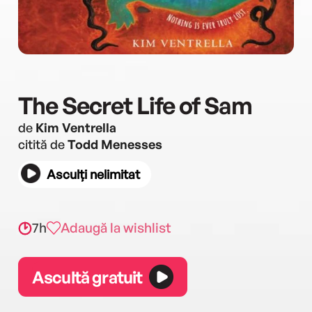
The Secret Life of Sam
de
Kim Ventrella
citită de
Todd Menesses
Asculți nelimitat
7h
Adaugă la wishlist
Ascultă gratuit