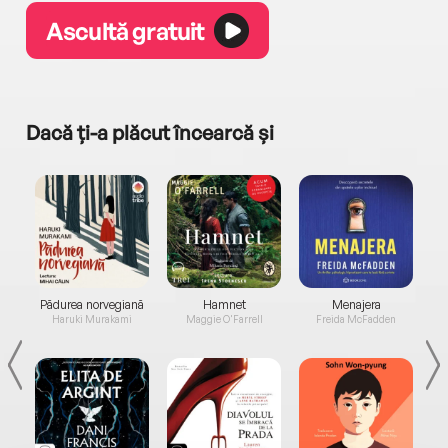
Ascultă gratuit
Dacă ți-a plăcut încearcă și
a...
Pădurea norvegiană
Hamnet
Menajera
I
Haruki Murakami
Maggie O'Farrell
Freida McFadden