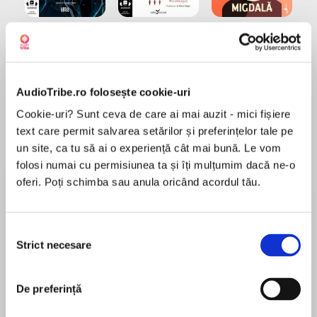
Elita de Argint (Elita
Diavolul se îmbracă de
Migdală
de...
la...
Dani Francis
Lauren Weisberger
Sohn Won-pyung
AudioTribe.ro folosește cookie-uri
Cookie-uri? Sunt ceva de care ai mai auzit - mici fișiere
Despre
carte
text care permit salvarea setărilor și preferințelor tale pe
Two Bestselling Agatha Christie Novels in One
un site, ca tu să ai o experiență cât mai bună. Le vom
Great Audiobook
folosi numai cu permisiunea ta și îți mulțumim dacă ne-o
oferi. Poți schimba sau anula oricând acordul tău.
The Secret of Chimneys
MAI MULT
What isThe Secret of Chimneys? A young drifter
Selecția
Recenzii
finds out when a favor for a friend pulls him into
Strict necesare
consimțământului
the heart of a deadly conspiracy in this
captivating classic from Agatha Christie.
De preferință
One of the best Agatha's books
Little did Anthony Cade suspect that an errand