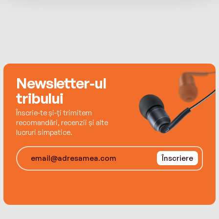
champion sleeper, so the other houseguests
decided to play a practical joke on him. Eight
alarm clocks were set to go off, one after the
other, starting at 6:30 a.m. But when morning
arrived, one clock was missing and the prank
then backfired, with tragic consequences.
Newsletter-ul
For Jimmy Thesiger in particular, the words
tribului
"Seven Dials" were to take on a new and chilling
significance. . . .
Înscrie-te și-ți trimitem
recomandări, recenzii și alte
lucruri simpatice.
Înscriere