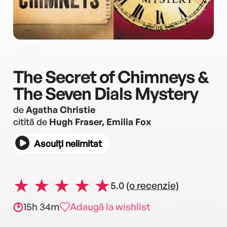
The Secret of Chimneys &
The Seven Dials Mystery
de
Agatha Christie
citită de
Hugh Fraser, Emilia Fox
Asculți nelimitat
5.0
(o recenzie)
15h 34m
Adaugă la wishlist