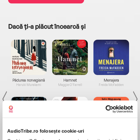
Dacă ți-a plăcut încearcă și
a...
Pădurea norvegiană
Hamnet
Menajera
I
Haruki Murakami
Maggie O'Farrell
Freida McFadden
AudioTribe.ro folosește cookie-uri
Elita de Argint (Elita
Diavolul se îmbracă de
Migdală