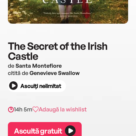
The Secret of the Irish
Castle
de
Santa Montefiore
citită de
Genevieve Swallow
Asculți nelimitat
14h 5m
Adaugă la wishlist
Ascultă gratuit