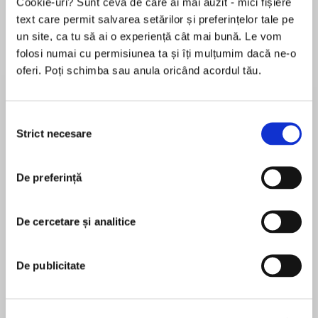
Cookie-uri? Sunt ceva de care ai mai auzit - mici fișiere
de...
la...
Dani Francis
Lauren Weisberger
Sohn Won-pyung
text care permit salvarea setărilor și preferințelor tale pe
un site, ca tu să ai o experiență cât mai bună. Le vom
folosi numai cu permisiunea ta și îți mulțumim dacă ne-o
oferi. Poți schimba sau anula oricând acordul tău.
Despre
carte
International bestselling author Santa
Selecția
Montefiore continues the story of the Deverill
Strict necesare
consimțământului
family in the third book in her beautiful and
moving Deverill Chronicles trilogy—perfect for
fans of Kate Morton and Beatriz Williams.
De preferință
MAI MULT
În acest moment nu există recenzii
“Nobody does epic romance like Santa
De cercetare și analitice
pentru această carte
Montefiore. Everything she writes, she writes
from the heart.”—Jojo Moyes, #1 New York
Times bestselling author of Me Before You
De publicitate
Santa Montefiore
1939: Peace has flourished since the Great War
ended, but much has changed for the Deverill