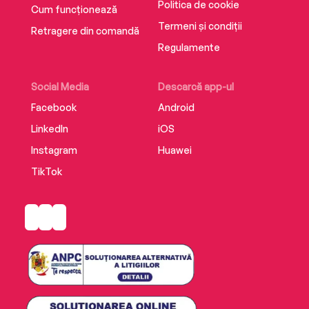
‘I highly recommend reading The Secret Sister.
Politica de cookie
Cum funcționează
It’s intense, quick-paced, has well developed
Termeni și condiții
Retragere din comandă
characters, & a plot that’s full of twists. Once I
Regulamente
started reading, I could not put it down!!’ 5
stars, Netgalley Reviewer
Social Media
Descarcă app-ul
‘Excellent plot, characterization, and even a
Facebook
Android
twist!’ 5 stars, Netgalley Reviewer
LinkedIn
iOS
Instagram
Huawei
TikTok