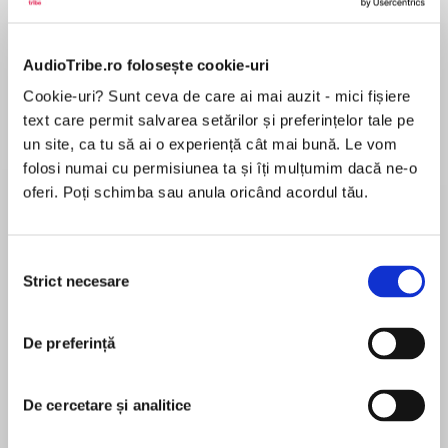
AudioTribe.ro folosește cookie-uri
Despre
carte
Cookie-uri? Sunt ceva de care ai mai auzit - mici fișiere
text care permit salvarea setărilor și preferințelor tale pe
‘WOW… what a brilliant book… I just loved it.’ 5
un site, ca tu să ai o experiență cât mai bună. Le vom
stars, Amazon reviewer
folosi numai cu permisiunea ta și îți mulțumim dacă ne-o
oferi. Poți schimba sau anula oricând acordul tău.
Can you trust a sister who is a stranger?
MAI MULT
Ella Matthews has it all. A beautiful house, a
Selecția
În acest moment nu există recenzii
charming husband and a precious baby
Strict necesare
consimțământului
pentru această carte
daughter – her life has pretty much turned out
exactly as she planned.
De preferință
But when Ella’s mother tragically dies, her
Amanda Brittany
perfect life starts to crack. Her mother had
De cercetare și analitice
been harbouring a life-long secret. Ella has a
sister – an older sister – called Colleen.