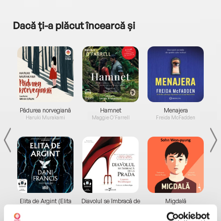
Dacă ți-a plăcut încearcă și
a...
Pădurea norvegiană
Hamnet
Menajera
I
Haruki Murakami
Maggie O'Farrell
Freida McFadden
Elita de Argint (Elita
Diavolul se îmbracă de
Migdală
de...
la...
Dani Francis
Lauren Weisberger
Sohn Won-pyung