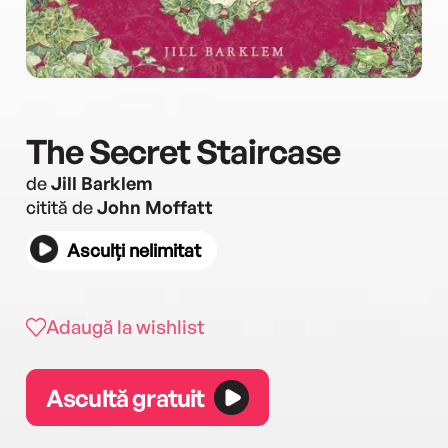
The Secret Staircase
de
Jill Barklem
citită de
John Moffatt
Asculți nelimitat
Adaugă la wishlist
Ascultă gratuit