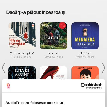
Dacă ți-a plăcut încearcă și
a...
Pădurea norvegiană
Hamnet
Menajera
I
Haruki Murakami
Maggie O'Farrell
Freida McFadden
Elita de Argint (Elita
Diavolul se îmbracă de
Migdală
de...
la...
Dani Francis
Lauren Weisberger
Sohn Won-pyung
AudioTribe.ro folosește cookie-uri